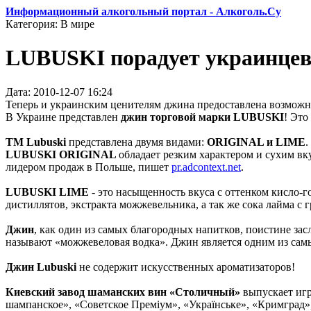
Информационный алкогольный портал - Алкоголь.Су
Категория: В мире
LUBUSKI порадует украинце
Дата: 2010-12-07 16:24
Теперь и украинским ценителям джина предоставлена возможн
В Украине представлен
джин торговой марки LUBUSKI
! Это
ТМ Lubuski
представлена двумя видами:
ORIGINAL и LIME
.
LUBUSKI ORIGINAL
обладает резким характером и сухим вк
лидером продаж в Польше, пишет
pr.adcontext.net
.
LUBUSKI LIME
- это насыщенность вкуса с оттенком кисло-
дистиллятов, экстракта можжевельника, а так же сока лайма с
Джин
, как один из самых благородных напитков, поистине за
называют «можжевеловая водка». Джин является одним из самых
Джин Lubuski
не содержит искусственных ароматизаторов!
Киевский завод шаманских вин «Столичный»
выпускает иг
шампанское», «Советское Преміум», «Українське», «Кримград»,