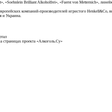
», «Soehnlein Brilliant Alkoholfrei», «Fuerst von Metternich», ли
европейских компаний-производителей игристого Henkell&Co, в
я и Украина.
ртал
а страницах проекта «Алкоголь.Су»