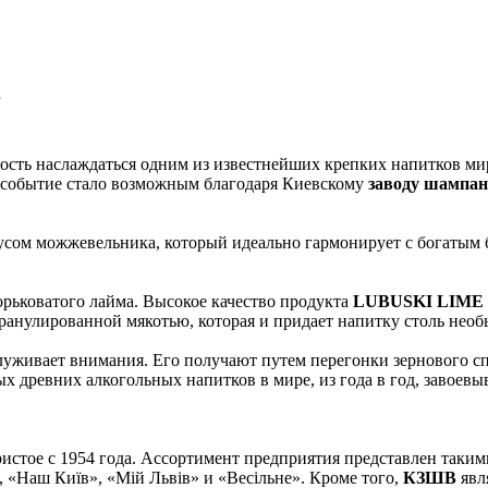
в
ость наслаждаться одним из известнейших крепких напитков ми
 событие стало возможным благодаря Киевскому
заводу шампа
усом можжевельника, который идеально гармонирует с богатым б
горьковатого лайма. Высокое качество продукта
LUBUSKI LIME
 гранулированной мякотью, которая и придает напитку столь нео
служивает внимания. Его получают путем перегонки зернового 
 древних алкогольных напитков в мире, из года в год, завоевыв
ристое с 1954 года. Ассортимент предприятия представлен так
 «Наш Київ», «Мій Львів» и «Весільне». Кроме того,
КЗШВ
явл