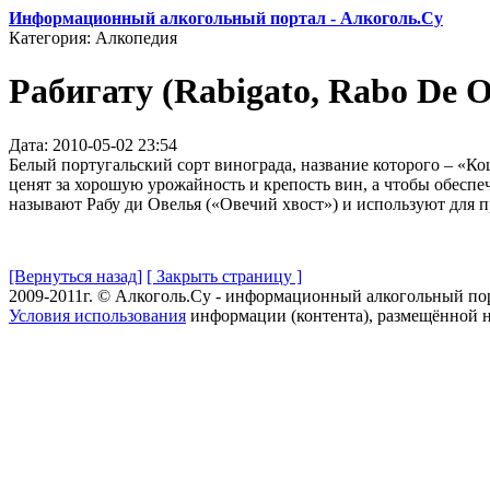
Информационный алкогольный портал - Алкоголь.Су
Категория: Алкопедия
Рабигату (Rabigato, Rabo De Ov
Дата: 2010-05-02 23:54
Белый португальский сорт винограда, название которого – «Ко
ценят за хорошую урожайность и крепость вин, а чтобы обесп
называют Рабу ди Овелья («Овечий хвост») и используют для п
[Вернуться назад]
[ Закрыть страницу ]
2009-2011г. © Алкоголь.Су - информационный алкогольный по
Условия использования
информации (контента), размещённой н