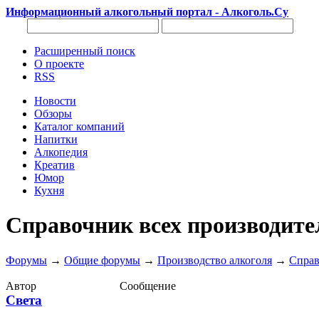
Информационный алкогольный портал - Алкоголь.Су
Расширенный поиск
О проекте
RSS
Новости
Обзоры
Каталог компаний
Напитки
Алкопедия
Креатив
Юмор
Кухня
Справочник всех производите
Форумы
→
Общие форумы
→
Производство алкоголя
→
Справ
Автор
Сообщение
Света