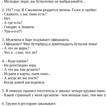
- Молодые люди, вы бyтылочки не выбpасывайте...
2. 1917 год. В Смольном раздается звонок. Голос в трубке:
- Скажите, у вас пиво есть?
- Hет.
- А где есть?
- Говорят, в Зимнем.
- Ура-а-а-а!!!
3. Мужчина в баре подзывает официанта.
- Официант! Мне бутерброд и девятнадцать бутылок пива!
- А что не ящик?
- Что я - слон, что ли?
4. - Куда идешь?
- На репетицию хора.
- А что вы там делаете?
- Играем в карты, пьем пиво...
- А когда же вы поете?
- Когда домой расходимся.
5. В пивную пришел посетитель и заказал четыре кружки пива. 
- Какой странный у меня организм - чем меньше пью, тем мне ху
6. Грузин в ресторане заказывает: