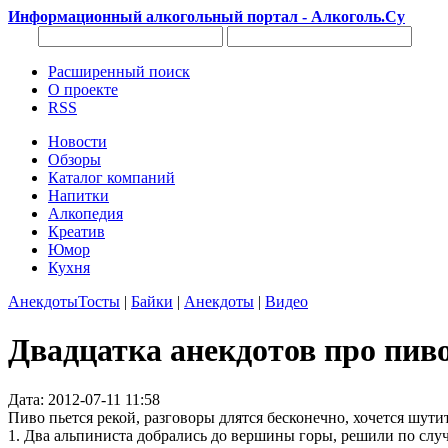
Информационный алкогольный портал - Алкоголь.Су
Расширенный поиск
О проекте
RSS
Новости
Обзоры
Каталог компаний
Напитки
Алкопедия
Креатив
Юмор
Кухня
Анекдоты
Тосты
|
Байки
|
Анекдоты
|
Видео
Двадцатка анекдотов про пив
Дата: 2012-07-11 11:58
Пиво пьется рекой, разговоры длятся бесконечно, хочется шутит
1. Два альпиниста добpались до веpшины гоpы, pешили по слy