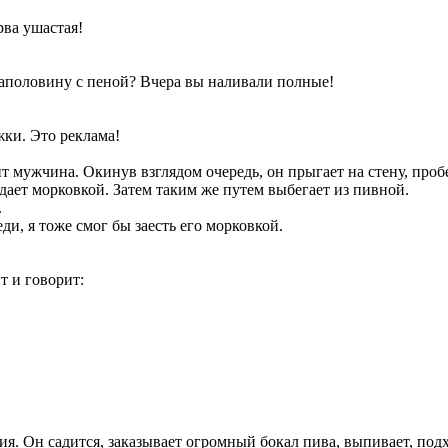
орва ушастая!
 наполовину с пеной? Вчера вы наливали полные!
жки. Это реклама!
ит мужчина. Окинув взглядом очередь, он прыгает на стену, проб
дает морковкой. Затем таким же путем выбегает из пивной.
.
еди, я тоже смог бы заесть его морковкой.
т и говорит:
ния. Он садится, заказывает огромный бокал пива, выпивает, под