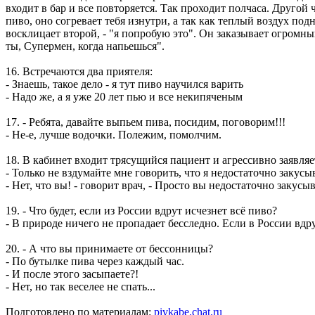
входит в бар и все повторяется. Так проходит полчаса. Другой 
пиво, оно согревает тебя изнутри, а так как теплый воздух под
восклицает второй, - "я попробую это". Он заказывает огромны
ты, Супермен, когда напьешься".
16. Встречаются два приятеля:
- Знаешь, такое дело - я тут пиво научился варить
- Надо же, а я уже 20 лет пью и все некипяченым
17. - Ребята, давайте выпьем пива, посидим, поговорим!!!
- Не-е, лучше водочки. Полежим, помолчим.
18. В кабинет входит трясущийся пациент и агрессивно заявляе
- Только не вздумайте мне говорить, что я недостаточно закусы
- Нет, что вы! - говорит врач, - Просто вы недостаточно закусыв
19. - Что будет, если из России вдрут исчезнет всё пиво?
- В природе ничего не пропадает бесследно. Если в России вдрут
20. - А что вы принимаете от бессонницы?
- По бутылке пива через каждый час.
- И после этого засыпаете?!
- Нет, но так веселее не спать...
Подготовлено по материалам:
pivkabe.chat.ru