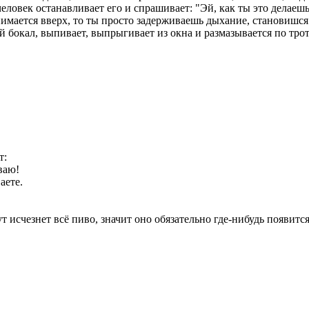
человек останавливает его и спрашивает: "Эй, как ты это делаеш
нимается вверх, то ты просто задерживаешь дыхание, становишся 
й бокал, выпивает, выпрыгивает из окна и размазывается по трот
т:
ваю!
аете.
 исчезнет всё пиво, значит оно обязательно где-нибудь появится. 