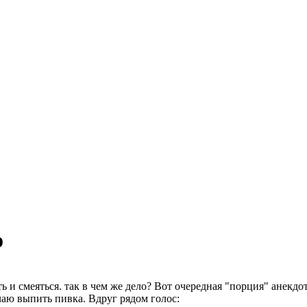
о
ь и смеяться. так в чем же дело? Вот очередная "порция" анекдо
чаю выпить пивка. Вдpyг pядом голос: