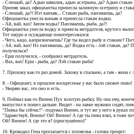
- Слюшай, да? Адын шяшлик, адын асэтрына, да? Адын стакан 
Приняв заказ, официантка принесла заливную осетрину и стака
- Слюшай, да?! Нэт канъяк... Стакан рыба, панэмаешь, да?
Официантка унесла коньяк и принесла стакан водки.
- Ай, вай, вах! Зачэм водка? Панэмаешь, рыба, да?!
Официантка унесла водку и привела метрдотеля, крутого мал
Тот хмуро и осуждающе поинтересовался:
- Чего, кацо, капризничаешь? Где ты видел рыбу в стакане? Пит
- Ай, вай, вах! Нэ панэмаешь, да? Водка есть - лэй стакан, да? П
получилься?
- Ерш получился, - сообразил метрдотель.
- Вах, вах! Ерш - рыба, да? Лэй стакан рыба!
7. Прихожу как-то раз домой. Захожу в спальню, а там - жена 
8. - Официант, в прошлое воскресенье у вас было свежее пиво!
- Уверяю вас, это оно и есть.
9. Поймал как-то Винни Пух золотую рыбку. Ну она ему, конеч
выпустил и пошел дальше. Видит - на лавке мужики сидят, пив
"Пивка бы сейчас!"- подумал Винни, и тут же у него в руках п
"Здравствуй, Винни! Ой! Винни! А где ты пива взял, я тоже хочу
Ой! Винни! А где это я? (приглушённо)"
10. Крокодил Гена просыпается с похмелья - голова трещит: