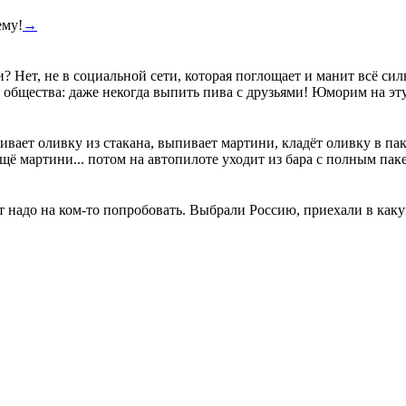
ему!
→
? Нет, не в социальной сети, которая поглощает и манит всё силь
 общества: даже некогда выпить пива с друзьями! Юморим на эт
ивает оливку из стакана, выпивает мартини, кладёт оливку в пак
ещё мартини... потом на автопилоте уходит из бара с полным пак
надо на ком-то попробовать. Выбрали Россию, приехали в какую