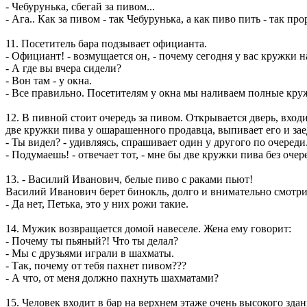
- Чебурунька, сбегай за пивом...
- Ага.. Как за пивом - так Чебурунька, а как пиво пить - так пр
11. Посетитель бара подзывает официанта.
- Официант! - возмущается он, - почему сегодня у вас кружки
- А где вы вчера сидели?
- Вон там - у окна.
- Все правильно. Посетителям у окна мы наливаем полные кру
12. В пивной стоит очередь за пивом. Открывается дверь, вход
две кружки пива у ошарашенного продавца, выпивает его и зае
- Ты видел? - удивляясь, спрашивает один у другого по очереди
- Подумаешь! - отвечает тот, - мне бы две кружки пива без очер
13. - Василий Иванович, белые пиво с раками пьют!
Василий Иванович берет бинокль, долго и внимательно смотри
- Да нет, Петька, это у них рожи такие.
14. Мужик возвращается домой навеселе. Жена ему говорит:
- Почему ты пьяный?! Что ты делал?
- Мы с друзьями играли в шахматы.
- Так, почему от тебя пахнет пивом???
- А что, от меня должно пахнуть шахматами?
15. Человек входит в бар на верхнем этаже очень высокого зда