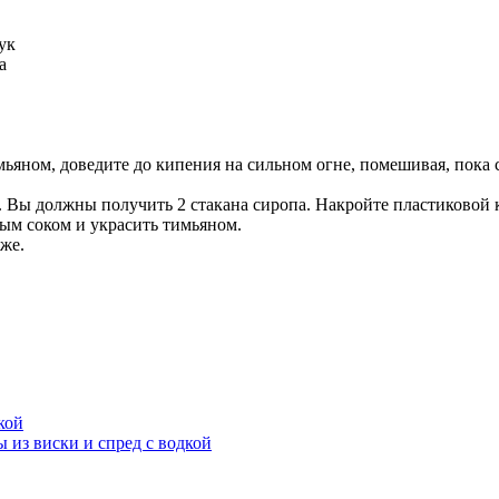
ук
а
ьяном, доведите до кипения на сильном огне, помешивая, пока са
. Вы должны получить 2 стакана сиропа. Накройте пластиковой 
ым соком и украсить тимьяном.
 же.
кой
из виски и спред с водкой