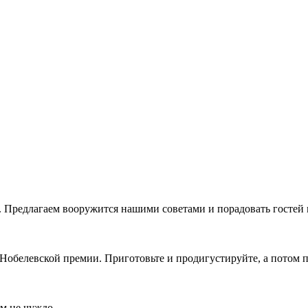
ду. Предлагаем вооружится нашими советами и порадовать госте
обелевской премии. Приготовьте и продигустируйте, а потом п
м не чуждо.
→