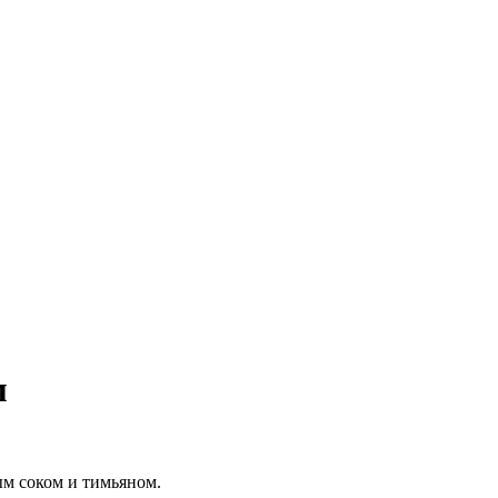
м
ым соком и тимьяном.