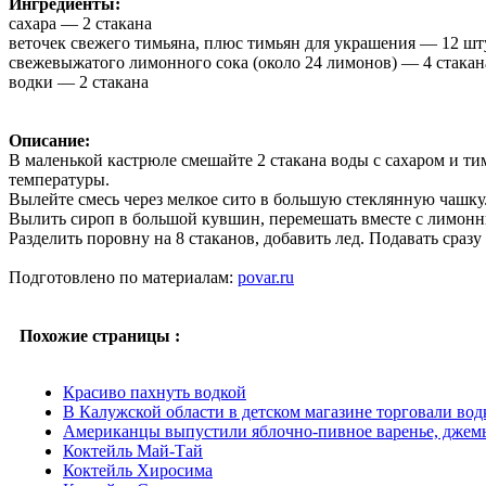
Ингредиенты:
сахара — 2 стакана
веточек свежего тимьяна, плюс тимьян для украшения — 12 шт
свежевыжатого лимонного сока (около 24 лимонов) — 4 стакан
водки — 2 стакана
Описание:
В маленькой кастрюле смешайте 2 стакана воды с сахаром и тим
температуры.
Вылейте смесь через мелкое сито в большую стеклянную чашку
Вылить сироп в большой кувшин, перемешать вместе с лимонн
Разделить поровну на 8 стаканов, добавить лед. Подавать сразу
Подготовлено по материалам:
povar.ru
Похожие страницы :
Красиво пахнуть водкой
В Калужской области в детском магазине торговали вод
Американцы выпустили яблочно-пивное варенье, джемы 
Коктейль Май-Тай
Коктейль Хиросима