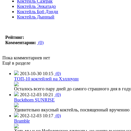
Коктейль Сазерак
Коктейль Энкатадо
Коктейль Боб Дэнди
Коктейль Дынный
Рейтинг:
Комментарии:
(0)
Пока комментариев нет
Ещё в разделе
2013-10-30 10:15
(0)
ТОП-10 коктейлей на Хэллоуин
Осталось всего пару дней до самого страшного дня в го
2012-12-03 10:21
(0)
Buckthorn SUNRISE
Удивительно вкусный коктейль, посвященный вручению Н
2012-12-03 10:17
(0)
Bramble
Хоть мы и не Нобелевские лауреаты, но ничто высокое на