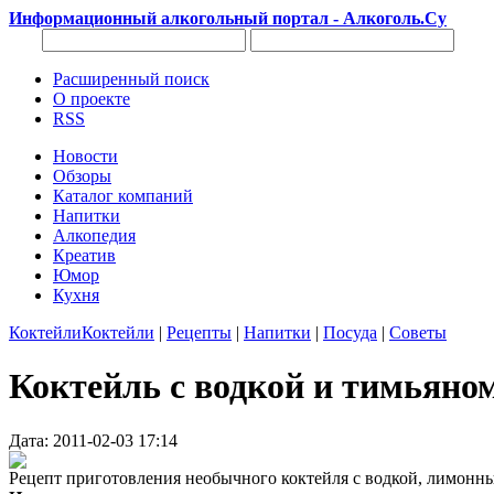
Информационный алкогольный портал - Алкоголь.Су
Расширенный поиск
О проекте
RSS
Новости
Обзоры
Каталог компаний
Напитки
Алкопедия
Креатив
Юмор
Кухня
Коктейли
Коктейли
|
Рецепты
|
Напитки
|
Посуда
|
Советы
Коктейль с водкой и тимьяно
Дата: 2011-02-03 17:14
Рецепт приготовления необычного коктейля с водкой, лимонн