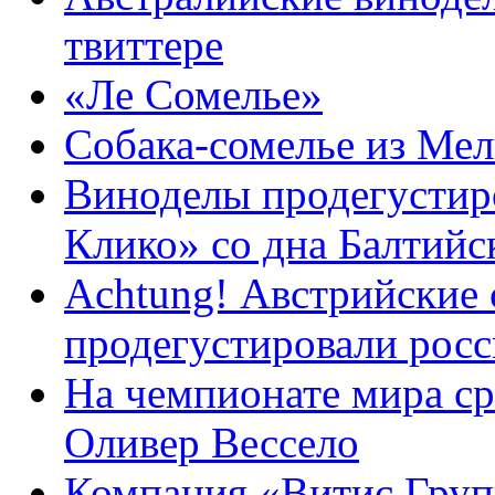
твиттере
«Ле Сомелье»
Собака-сомелье из Ме
Виноделы продегустир
Клико» со дна Балтийс
Achtung! Австрийские 
продегустировали ро
На чемпионате мира ср
Оливер Вессело
Компания «Витис Груп