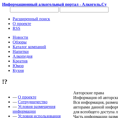
Информационный алкогольный портал - Алкоголь.Су
Расширенный поиск
О проекте
RSS
Новости
Обзоры
Каталог компаний
Напитки
Алкопедия
Креатив
Юмор
Кухня
!?
Авторские права
—
О проекте
Информация об авторск
—
Сотрудничество
Вся информация, размещ
—
Условия размещения
авторами данной информ
информации
для всеобщего доступа 
—
Условия использования
Часть информации разме