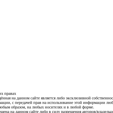
их правах
ённая на данном сайте является либо эксклюзивной собственно
ации, с передачей прав на использование этой информации лю
любым образом, на любых носителях и в любой форме.
щена на данном сайте либо в силу разрешения авторов/владельц