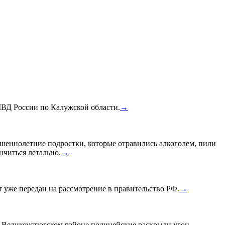
МВД России по Калужской области.
→
шеннолетние подростки, которые отравились алкоголем, пили
нчиться летально.
→
уже передан на рассмотрение в правительство РФ.
→
в Великоустюгском районе полицейские раскрыли угон