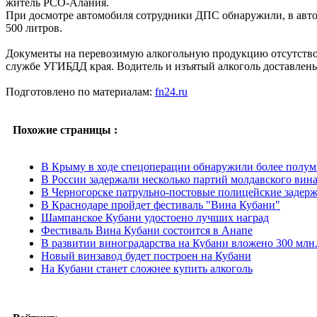
житель РСО-Алания.
При досмотре автомобиля сотрудники ДПС обнаружили, в автом
500 литров.
Документы на перевозимую алкогольную продукцию отсутствов
службе УГИБДД края. Водитель и изъятый алкоголь доставлены
Подготовлено по материалам:
fn24.ru
Похожие страницы :
В Крыму в ходе спецоперации обнаружили более полум
В России задержали несколько партий молдавского вин
В Черногорске патрульно-постовые полицейские задерж
В Краснодаре пройдет фестиваль "Вина Кубани"
Шампанское Кубани удостоено лучших наград
Фестиваль Вина Кубани состоится в Анапе
В развитии виноградарства на Кубани вложено 300 млн
Новый винзавод будет построен на Кубани
На Кубани станет сложнее купить алкоголь