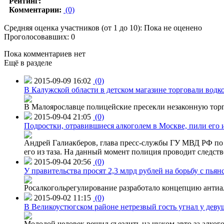
Рейтинг:
Комментарии:
(0)
Средняя оценка участников (от 1 до 10): Пока не оценено
Проголосовавших: 0
Пока комментариев нет
Ещё в разделе
2015-09-09 16:02
(0)
В Калужской области в детском магазине торговали водк
В Малоярославце полицейские пресекли незаконную торг
2015-09-04 21:05
(0)
Подростки, отравившиеся алкоголем в Москве, пили его и
Андрей Галиакберов, глава пресс-службы ГУ МВД РФ по 
его из таза. На данный момент полиция проводит следств
2015-09-04 20:56
(0)
У правительства просят 2,3 млрд рублей на борьбу с пьян
Росалкогольрегулирование разработало концепцию антиа
2015-09-02 11:15
(0)
В Великоустюгском районе нетрезвый гость угнал у дев
Молодой человек решил съездить на чужом авто за алко