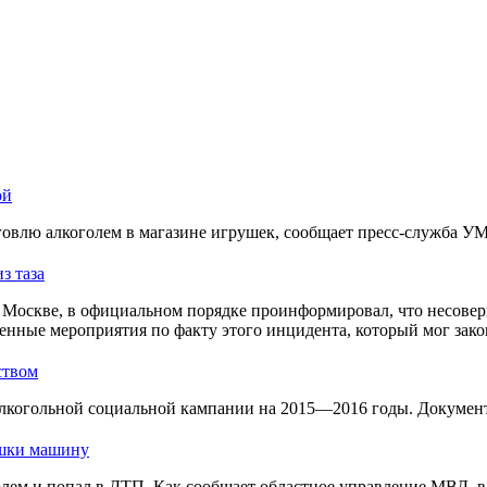
ой
овлю алкоголем в магазине игрушек, сообщает пресс-служба У
з таза
Москве, в официальном порядке проинформировал, что несовер
енные мероприятия по факту этого инцидента, который мог зако
ством
лкогольной социальной кампании на 2015—2016 годы. Документ 
ушки машину
голем и попал в ДТП. Как сообщает областное управление МВД, 