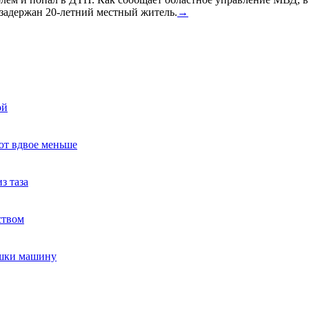
задержан 20-летний местный житель.
→
ой
ют вдвое меньше
з таза
ством
ушки машину