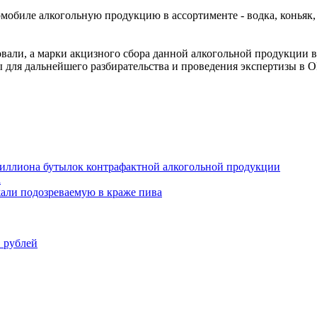
обиле алкогольную продукцию в ассортименте - водка, коньяк, 
али, а марки акцизного сбора данной алкогольной продукции в
 для дальнейшего разбирательства и проведения экспертизы в 
иллиона бутылок контрафактной алкогольной продукции
а
али подозреваемую в краже пива
. рублей