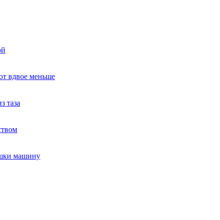
ой
ют вдвое меньше
з таза
ством
ушки машину