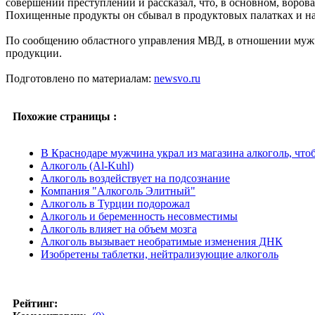
совершении преступлений и рассказал, что, в основном, воров
Похищенные продукты он сбывал в продуктовых палатках и на р
По сообщению областного управления МВД, в отношении мужч
продукции.
Подготовлено по материалам:
newsvo.ru
Похожие страницы :
В Краснодаре мужчина украл из магазина алкоголь, что
Алкоголь (Al-Kuhl)
Алкоголь воздействует на подсознание
Компания "Алкоголь Элитный"
Алкоголь в Турции подорожал
Алкоголь и беременность несовместимы
Алкоголь влияет на объем мозга
Алкоголь вызывает необратимые изменения ДНК
Изобретены таблетки, нейтрализующие алкоголь
Рейтинг: