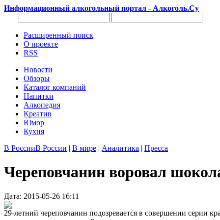
Информационный алкогольный портал - Алкоголь.Су
Расширенный поиск
О проекте
RSS
Новости
Обзоры
Каталог компаний
Напитки
Алкопедия
Креатив
Юмор
Кухня
В России
В России
|
В мире
|
Аналитика
|
Пресса
Череповчанин воровал шокола
Дата: 2015-05-26 16:11
29-летний череповчанин подозревается в совершении серии кр