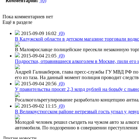
Комментарии:
(0)
Пока комментариев нет
Ещё в разделе
2015-09-09 16:02
(0)
В Калужской области в детском магазине торговали водк
В Малоярославце полицейские пресекли незаконную торг
2015-09-04 21:05
(0)
Подростки, отравившиеся алкоголем в Москве, пили его и
Андрей Галиакберов, глава пресс-службы ГУ МВД РФ по 
его из таза. На данный момент полиция проводит следств
2015-09-04 20:56
(0)
У правительства просят 2,3 млрд рублей на борьбу с пьян
Росалкогольрегулирование разработало концепцию антиа
2015-09-02 11:15
(0)
В Великоустюгском районе нетрезвый гость угнал у дев
Молодой человек решил съездить на чужом авто за алко
автомобиля. По подозрению в совершении преступления 
Другие новости