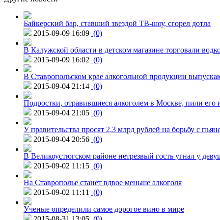
Байкерский бар, ставший звездой ТВ-шоу, сгорел дотла
2015-09-09 16:09
(0)
В Калужской области в детском магазине торговали водк
2015-09-09 16:02
(0)
В Ставропольском крае алкогольной продукции выпуска
2015-09-04 21:14
(0)
Подростки, отравившиеся алкоголем в Москве, пили его и
2015-09-04 21:05
(0)
У правительства просят 2,3 млрд рублей на борьбу с пьян
2015-09-04 20:56
(0)
В Великоустюгском районе нетрезвый гость угнал у дев
2015-09-02 11:15
(0)
На Ставрополье станет вдвое меньше алкоголя
2015-09-02 11:11
(0)
Ученые определили самое дорогое вино в мире
2015-08-31 13:05
(0)