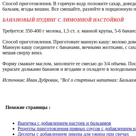
Способ приготовления. В горячую воду положите сахар, довед
бальзам, ягоды вишни. Все смешайте, разлейте в порционную п
БАНАНОВЫЙ ПУДИНГ С ЛИМОННОЙ НАСТОЙКОЙ
Требуется: 350-400 г молока, 1,5 ст. л. манной крупы, 5-6 бананов,
Способ приготовления. Приготовьте манную кашу: молоко дове
Манную кашу соедините с бананами, яичными желтками, с саха
мешая сверху вниз.
Форму смажьте маслом, заполните ее смесью до 3/4 объема. Пос
украсьте дольками бананов и ягодами и охладите в холодильни
Источник: Иван Дубровин, "Всё о спиртных напитках: Бальз
Похожие страницы :
Выпечка с добавлением настоек и бальзамов
Рецепты приготовления пряных соусов с добавлением н
Десерты с добавлением ликера для ужина при свечах