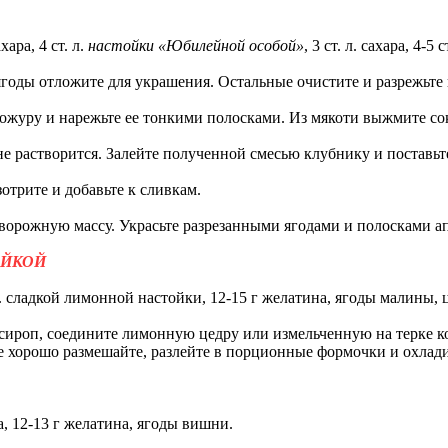
ара, 4 ст. л.
настойки «Юбилейной особой»
, 3 ст. л. сахара, 4-5
годы отложите для украшения. Остальные очистите и разрежьте 
кожуру и нарежьте ее тонкими полосками. Из мякоти выжмите со
е растворится. Залейте полученной смесью клубнику и поставьте
отрите и добавьте к сливкам.
творожную массу. Украсьте разрезанными ягодами и полосками 
ОЙКОЙ
. л. сладкой лимонной настойки, 12-15 г желатина, ягоды малины, 
сироп, соедините лимонную цедру или измельченную на терке ко
се хорошо размешайте, разлейте в порционные формочки и охлади
ара, 12-13 г желатина, ягоды вишни.