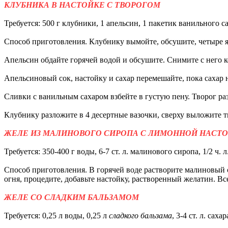
КЛУБНИКА В НАСТОЙКЕ С ТВОРОГОМ
Требуется: 500 г клубники, 1 апельсин, 1 пакетик ванильного сах
Способ приготовления. Клубнику вымойте, обсушите, четыре я
Апельсин обдайте горячей водой и обсушите. Снимите с него 
Апельсиновый сок, настойку и сахар перемешайте, пока сахар н
Сливки с ванильным сахаром взбейте в густую пену. Творог раз
Клубнику разложите в 4 десертные вазочки, сверху выложите 
ЖЕЛЕ ИЗ МАЛИНОВОГО СИРОПА С ЛИМОННОЙ НАСТ
Требуется: 350-400 г воды, 6-7 ст. л. малинового сиропа, 1/2 ч
Способ приготовления. В горячей воде растворите малиновый 
огня, процедите, добавьте настойку, растворенный желатин. В
ЖЕЛЕ СО СЛАДКИМ БАЛЬЗАМОМ
Требуется: 0,25 л воды, 0,25 л
сладкого бальзама
, 3-4 ст. л. сах