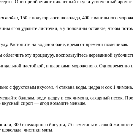
есерты. Они приобретают пикантный вкус и утонченный аромат.
настойки,
150 г полугорького шоколада, 400 г ванильного мороже
ны ягод удалите листочки, а у половины оставьте, чтобы потом
ду. Растопите на водяной бане, время от времени помешивая.
облегчить эту процедуру, воспользуйтесь деревянной зубочистко
миндальной настойкой, и шариками мороженого. Одновременно п
льно с фруктовым вкусом), 4 стакана воды, цедра и сок 1 лимона,
мешайте бальзам, воду, цедру и сок лимона, сахарный песок. Пр
е вкусный сироп — ягод возьмите меньше.
анили, 300 г нежирного йогурта, 75 г сметаны высокой жирности, 1
 г шоколада, листики мяты.