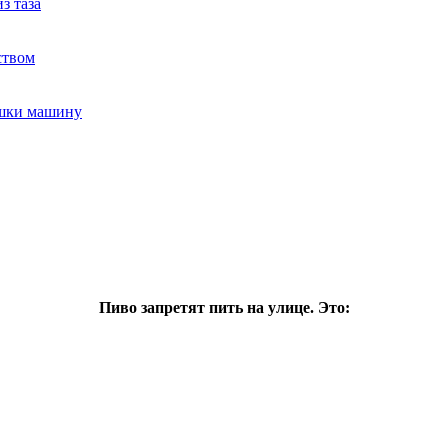
з таза
ством
ушки машину
Пиво запретят пить на улице. Это: