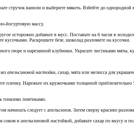
те стручок ванили и выберите мякоть. Взбейте до однородной ма
но-йогуртовую массу.
ругое осторожно добавьте в мусс. Поставьте на 6 часов в холод
те кусочками. Раскрошите безе, шоколад разломите на кусочки.
го пюре и нарезанной клубники. Украсьте листиками мяты, ку
0 мл
апельсиновой настойки
, сахар, мята или мелисса для украшен
ите пленку. Нарежьте их кружочками толщиной приблизительно 
ь тонкими ломтиками.
м начинать следует с апельсинов. Затем сверху красиво разлож
 соком и апельсиновой настойкой, добавьте сахар по вкусу и по