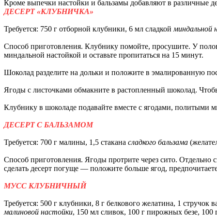
Кроме выпечки настойки и бальзамы добавляют в различные д
ДЕСЕРТ «КЛУБНИЧКА»
Требуется: 750 г отборной клубники, 6 мл сладкой
миндальной 
Способ приготовления. Клубнику помойте, просушите. У полови
миндальной настойкой и оставьте пропитаться на 15 минут.
Шоколад разделите на дольки и положите в эмалированную посу
Ягоды с листочками обмакните в растопленный шоколад. Чтобы 
Клубнику в шоколаде подавайте вместе с ягодами, политыми 
ДЕСЕРТ С БАЛЬЗАМОМ
Требуется: 700 г малины, 1,5 стакана
сладкого бальзама
(желате
Способ приготовления. Ягоды протрите через сито. Отдельно с
сделать десерт погуще — положите больше ягод, предпочитает
МУСС КЛУБНИЧНЫЙ
Требуется: 500 г клубники, 8 г белкового желатина, 1 стручок в
малиновой настойки
, 150 мл сливок, 100 г пирожных безе, 100