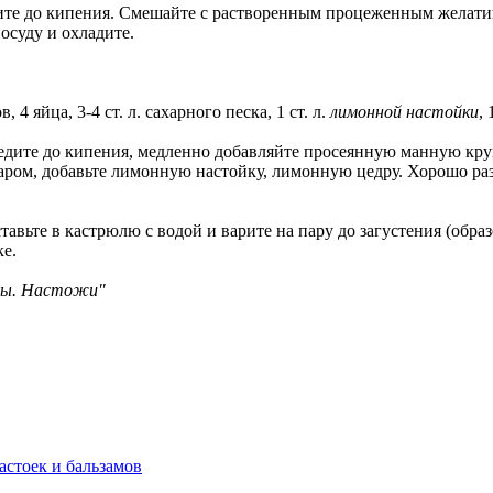
ите до кипения. Смешайте с растворенным процеженным желатин
осуду и охладите.
 4 яйца, 3-4 ст. л. сахарного песка, 1 ст. л.
лимонной настойки
,
дите до кипения, медленно добавляйте просеянную манную круп
ром, добавьте лимонную настойку, лимонную цедру. Хорошо раз
тавьте в кастрюлю с водой и варите на пару до загустения (обр
ке.
амы. Настожи"
астоек и бальзамов