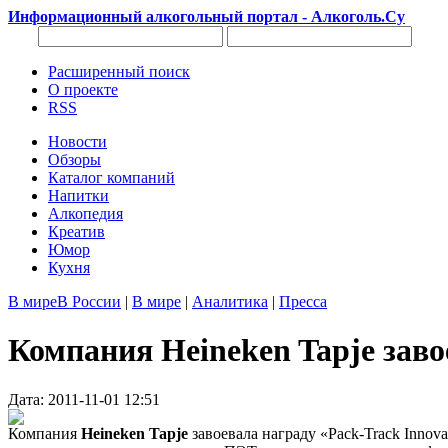
Информационный алкогольный портал - Алкоголь.Су
Расширенный поиск
О проекте
RSS
Новости
Обзоры
Каталог компаний
Напитки
Алкопедия
Креатив
Юмор
Кухня
В мире
В России
|
В мире
|
Аналитика
|
Пресса
Компания Heineken Tapje зав
Дата: 2011-11-01 12:51
Компания
Heineken Tapje
завоевала награду «Pack-Track Innov