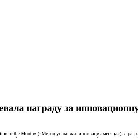
оевала награду за инновационн
ation of the Month» («Метод упаковки: инновация месяца») за раз