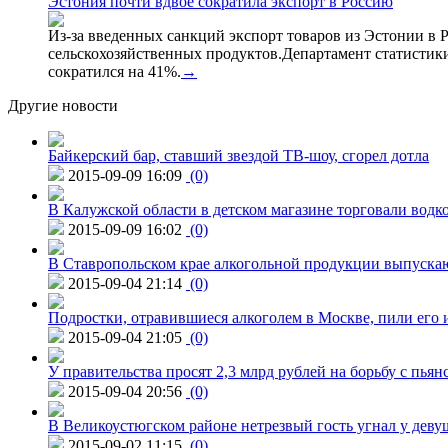
Эстония почти вдвое сократила экспорт в Россию
Из-за введенных санкций экспорт товаров из Эстонии в Р
сельскохозяйственных продуктов.Департамент статистики
сократился на 41%.
→
Другие новости
Байкерский бар, ставший звездой ТВ-шоу, сгорел дотла
2015-09-09 16:09
(0)
В Калужской области в детском магазине торговали водк
2015-09-09 16:02
(0)
В Ставропольском крае алкогольной продукции выпуска
2015-09-04 21:14
(0)
Подростки, отравившиеся алкоголем в Москве, пили его и
2015-09-04 21:05
(0)
У правительства просят 2,3 млрд рублей на борьбу с пьян
2015-09-04 20:56
(0)
В Великоустюгском районе нетрезвый гость угнал у дев
2015-09-02 11:15
(0)