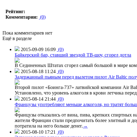
Рейтинг:
Комментарии:
(0)
Пока комментариев нет
Ещё в разделе
2015-09-09 16:09
(0)
Байкерский бар, ставший звездой ТВ-шоу, сгорел дотла
В Сединенных Штатах сгорел самый большой в мире комп
2015-08-18 11:24
(0)
Задержанный пьяным перед вылетом пилот Air Baltic по
Второй пилот «Боинга-737» латвийской компании Air Balt
Установлено, что уровень алкоголя в крови летчика пере
2015-08-14 21:44
(0)
Французы употребляют меньше алкоголя, но тратят больш
Французы отказались от вина, пива, крепких спиртных на
жители Франции стали предпочитать более элитный и доро
потратила на него больше денег.
→
2015-08-10 17:21
(0)