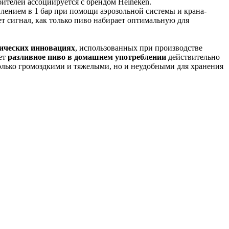
ителей ассоциируется с брендом Heineken.
влением в 1 бар при помощи аэрозольной системы и крана-
т сигнал, как только пиво набирает оптимальную для
ических инновациях
, использованных при производстве
ает
разливное пиво в домашнем употреблении
действительно
только громоздкими и тяжелыми, но и неудобными для хранения