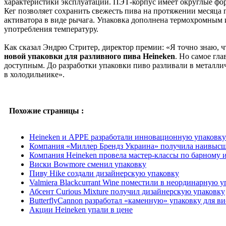
характеристики эксплуатации. ПЭТ-корпус имеет округлые форм
Кег позволяет сохранить свежесть пива на протяжении месяца 
активатора в виде рычага. Упаковка дополнена термохромным 
употребления температуру.
Как сказал Эндрю Стритер, директор премии: «Я точно знаю, 
новой упаковки для разливного пива Heineken
. Но самое гла
доступным. До разработки упаковки пиво разливали в металли
в холодильнике».
Похожие страницы :
Heineken и APPE разработали инновационную упаковку
Компания «Миллер Брендз Украина» получила наивысшу
Компания Heineken провела мастер-классы по барному 
Виски Bowmore сменил упаковку
Пиву Hike создали дизайнерскую упаковку
Valmiera Blackcurrant Wine поместили в неординарную у
Абсент Curious Mixture получил дизайнерскую упаковку
ButterflyCannon разработал «каменную» упаковку для ви
Акции Heineken упали в цене