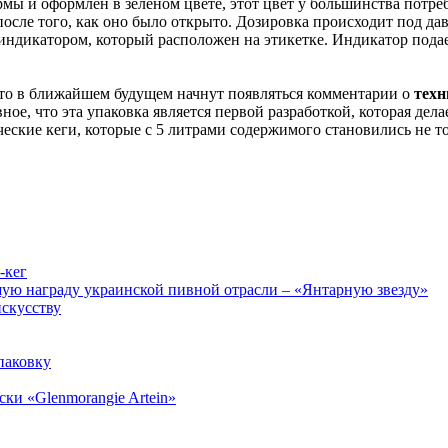
ы и оформлен в зеленом цвете, этот цвет у большинства потреб
после того, как оно было открыто. Дозировка происходит под да
индикатором, который расположен на этикетке. Индикатор подае
что в ближайшем будущем начнут появляться комментарии о
техн
вное, что эта упаковка является первой разработкой, которая дел
ческие кеги, которые с 5 литрами содержимого становились не 
-кег
ю награду украинской пивной отрасли – «Янтарную звезду»
искусству
паковку
ски «Glenmorangie Artein»