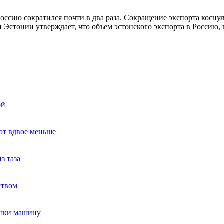
оссию сократился почти в два раза. Сокращение экспорта косну
 Эстонии утверждает, что объем эстонского экспорта в Россию,
ой
ют вдвое меньше
з таза
ством
ушки машину