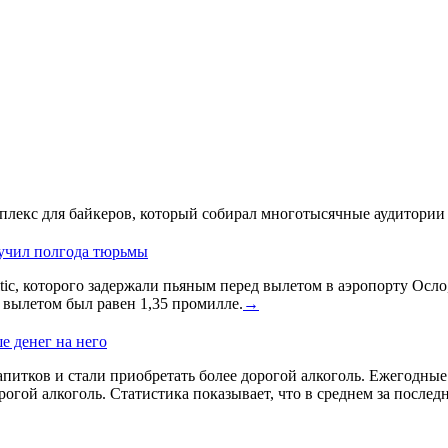
лекс для байкеров, который собирал многотысячные аудитории 
лучил полгода тюрьмы
ic, которого задержали пьяным перед вылетом в аэропорту Осло
д вылетом был равен 1,35 промилле.
→
е денег на него
питков и стали приобретать более дорогой алкоголь. Ежегодные и
гой алкоголь. Статистика показывает, что в среднем за послед