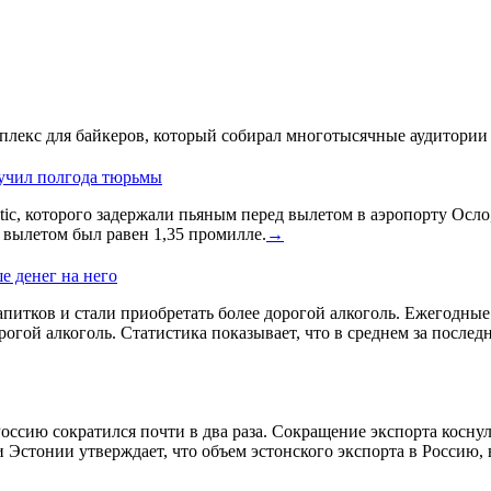
лекс для байкеров, который собирал многотысячные аудитории 
лучил полгода тюрьмы
ic, которого задержали пьяным перед вылетом в аэропорту Осло
д вылетом был равен 1,35 промилле.
→
е денег на него
питков и стали приобретать более дорогой алкоголь. Ежегодные и
гой алкоголь. Статистика показывает, что в среднем за послед
оссию сократился почти в два раза. Сокращение экспорта косну
 Эстонии утверждает, что объем эстонского экспорта в Россию,