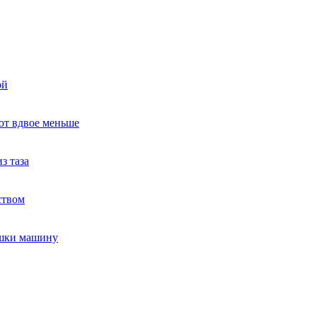
ой
ют вдвое меньше
з таза
ством
ушки машину