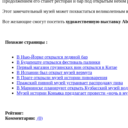
Продолжением его станет ресторан и бар под открытым небом р
Этот замечательный музей может похвастаться великолепным ви
Все желающие смогут посетить
художественную выставку Abso
Похожие страницы :
В Нью-Йорке открылся ледяной бар
В Будапеште открылся фестиваль палинки
Первый магазин грузинских вин открылся в Китае
В Испании был открыт музей вермута
В Праге открыли музей истории пивоварения
Пражский пивной музей устраивает распродажу пива
В Мариинске планируют открыть Кузбасский музей во
Музей истории Коньяка предлагает провести «ночь в му
Рейтинг:
Комментарии:
(0)