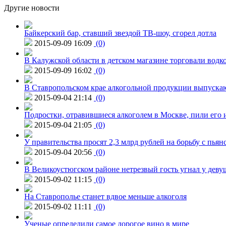
Другие новости
Байкерский бар, ставший звездой ТВ-шоу, сгорел дотла
2015-09-09 16:09
(0)
В Калужской области в детском магазине торговали водк
2015-09-09 16:02
(0)
В Ставропольском крае алкогольной продукции выпуска
2015-09-04 21:14
(0)
Подростки, отравившиеся алкоголем в Москве, пили его и
2015-09-04 21:05
(0)
У правительства просят 2,3 млрд рублей на борьбу с пьян
2015-09-04 20:56
(0)
В Великоустюгском районе нетрезвый гость угнал у дев
2015-09-02 11:15
(0)
На Ставрополье станет вдвое меньше алкоголя
2015-09-02 11:11
(0)
Ученые определили самое дорогое вино в мире