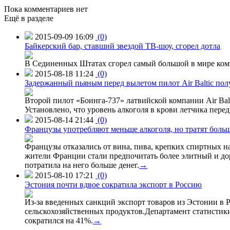
Пока комментариев нет
Ещё в разделе
2015-09-09 16:09
(0)
Байкерский бар, ставший звездой ТВ-шоу, сгорел дотла
В Сединенных Штатах сгорел самый большой в мире комп
2015-08-18 11:24
(0)
Задержанный пьяным перед вылетом пилот Air Baltic по
Второй пилот «Боинга-737» латвийской компании Air Balt
Установлено, что уровень алкоголя в крови летчика пере
2015-08-14 21:44
(0)
Французы употребляют меньше алкоголя, но тратят больш
Французы отказались от вина, пива, крепких спиртных на
жители Франции стали предпочитать более элитный и доро
потратила на него больше денег.
→
2015-08-10 17:21
(0)
Эстония почти вдвое сократила экспорт в Россию
Из-за введенных санкций экспорт товаров из Эстонии в Р
сельскохозяйственных продуктов.Департамент статистики
сократился на 41%.
→