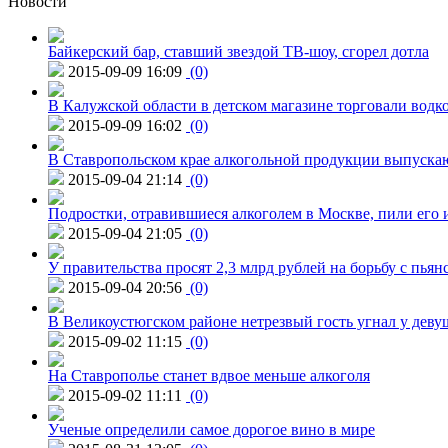
Новости
Байкерский бар, ставший звездой ТВ-шоу, сгорел дотла
2015-09-09 16:09
(0)
В Калужской области в детском магазине торговали водк
2015-09-09 16:02
(0)
В Ставропольском крае алкогольной продукции выпуска
2015-09-04 21:14
(0)
Подростки, отравившиеся алкоголем в Москве, пили его и
2015-09-04 21:05
(0)
У правительства просят 2,3 млрд рублей на борьбу с пьян
2015-09-04 20:56
(0)
В Великоустюгском районе нетрезвый гость угнал у дев
2015-09-02 11:15
(0)
На Ставрополье станет вдвое меньше алкоголя
2015-09-02 11:11
(0)
Ученые определили самое дорогое вино в мире