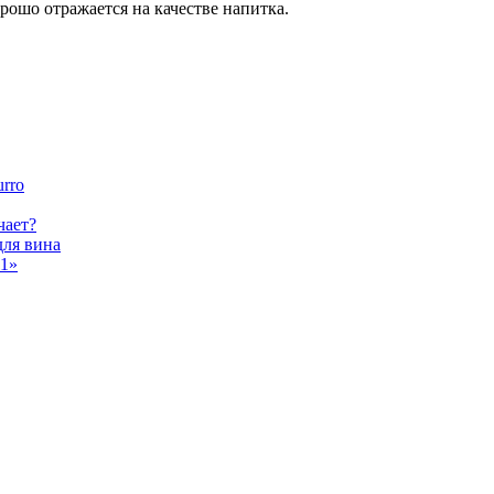
рошо отражается на качестве напитка.
urro
чает?
для вина
11»