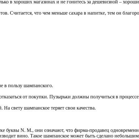
лько в хороших магазинах и не гонитесь за дешевизной – хорош
в. Считается, что чем меньше сахара в напитке, тем он благород
е в пользу шампанского.
тказаться от покупки. Пузырьки должны получиться в процессе 
 На свету шампанское теряет свои качества.
е буквы N. M., они означают, что фирма-про­давец одновременн
 производит вино. Такое шампанское может быть сделано небольш