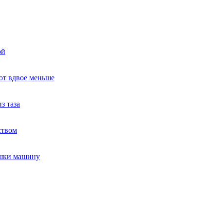
ой
ют вдвое меньше
з таза
ством
ушки машину