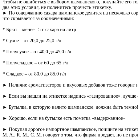
Чтобы не ошибиться с выбором шампанского, покупайте его то
два этих условия, не поленитесь прочесть этикетку.
► По содержанию сахара шампанское делится на несколько сорто
что скрывается за обозначениями:
* Брют – менее 15 г сахара на литр
* Сухое – от 20,0 до 25,0 г/л
* Полусухое – от 40,0 до 45,0 г/л
* Полусладкое – от 60 до 65 г/л
* Сладкое – от 80,0 до 85,0 г/л
► Наличие ароматизаторов и вкусовых добавок тоже говорит н
► Если вы нашли на этикетке надпись «газированное», лучше о
► Бутылка, в которую налито шампанское, должна быть темной.
► Хорошо, если на бутылке есть пометка «выдержанное».
► Покупая дорогое импортное шампанское, поищите на этикетк
М. А., R. M., С. М. говорят о том, что фирма продает, но не