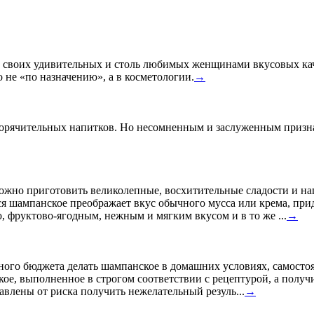
 своих удивительных и столь любимых женщинами вкусовых каче
о не «по назначению», а в косметологии.
→
 горячительных напитков. Но несомненным и заслуженным призн
ожно приготовить великолепные, восхитительные сладости и на
еся шампанское преображает вкус обычного мусса или крема, при
, фруктово-ягодным, нежным и мягким вкусом и в то же ...
→
ного бюджета делать шампанское в домашних условиях, самостоят
е, выполненное в строгом соответствии с рецептурой, а получи
авлены от риска получить нежелательный резуль...
→