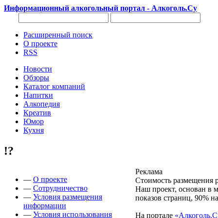
Информационный алкогольный портал - Алкоголь.Су
Расширенный поиск
О проекте
RSS
Новости
Обзоры
Каталог компаний
Напитки
Алкопедия
Креатив
Юмор
Кухня
!?
Реклама
—
О проекте
Стоимость размещения р
—
Сотрудничество
Наш проект, основан в м
—
Условия размещения
показов страниц, 90% н
информации
—
Условия использования
На портале
«Алкоголь.С