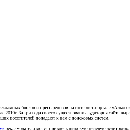
екламных блоков и пресс-релизов на интернет-портале «Алкого
ае 2010г. За три года своего существования аудитория сайта выр
аших посетителей попадают к нам с поисковых систем.
у»
рекламодатели могут привлечь широкую целевую аудиторию, 