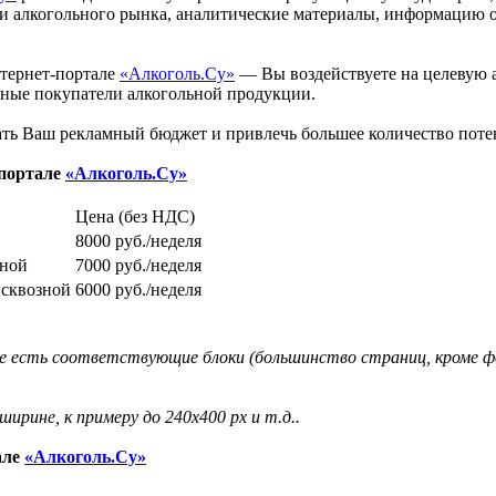
и алкогольного рынка, аналитические материалы, информацию о 
тернет-портале
«Алкоголь.Су»
— Вы воздействуете на целевую 
чные покупатели алкогольной продукции.
ть Ваш рекламный бюджет и привлечь большее количество поте
-портале
«Алкоголь.Су»
Цена (без НДС)
8000 руб./неделя
зной
7000 руб./неделя
 сквозной
6000 руб./неделя
е есть соответствующие блоки (большинство страниц, кроме фо
рине, к примеру до 240x400 px и т.д..
але
«Алкоголь.Су»