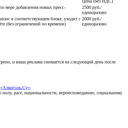
Цена (без НДС)
 по мере добавления новых пресс-
2500 руб./
единоразово
анонс в соответствующем блоке, уходит с
2000 руб./
йте (без ограничений по времени)
единоразово
рено, и ваша реклама снимается на следующий день после
а
«Алкоголь.Су»
.
 полу, расе, национальности, вероисповеданию, социальному