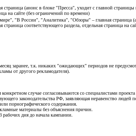
я страница (анонс в блоке "Пресса", уходит с главной страницы
ица на сайте (без ограничений по времени)
мире", "В России", "Аналитика", "Обзоры" – главная страница (
я страница соответствующего раздела, отдельная страница на са
есяц заранее, т.к. никаких "ожидающих" периодов не предусмот
кламы от другого рекламодателя).
м конкретном случае согласовываются со специалистами проект
вующего законодательства РФ, заявляющая неравенство людей по
/или порнографического содержания.
екламные материалы без объяснения причин.
3 рабочих дня до начала кампании.