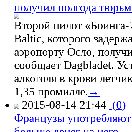
получил полгода тюрь
Второй пилот «Боинга-
Baltic, которого задер
аэропорту Осло, получ
сообщает Dagbladet. Ус
алкоголя в крови летчи
1,35 промилле.
→
2015-08-14 21:44
(0)
Французы употребляют 
больше денег на него