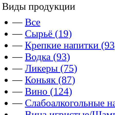
Виды продукции
—
Все
—
Сырьё (19)
—
Крепкие напитки (93
—
Водка (93)
—
Ликеры (75)
—
Коньяк (87)
—
Вино (124)
—
Слабоалкогольные на
—
Вина игристые/Шамп