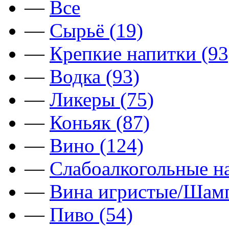
—
Все
—
Сырьё (19)
—
Крепкие напитки (93
—
Водка (93)
—
Ликеры (75)
—
Коньяк (87)
—
Вино (124)
—
Слабоалкогольные на
—
Вина игристые/Шамп
—
Пиво (54)