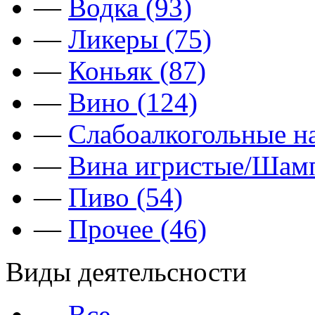
—
Водка (93)
—
Ликеры (75)
—
Коньяк (87)
—
Вино (124)
—
Слабоалкогольные на
—
Вина игристые/Шамп
—
Пиво (54)
—
Прочее (46)
Виды деятельсности
—
Все