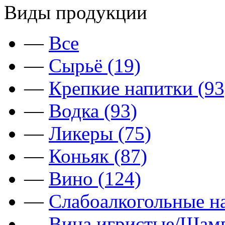
Виды продукции
—
Все
—
Сырьё (19)
—
Крепкие напитки (93
—
Водка (93)
—
Ликеры (75)
—
Коньяк (87)
—
Вино (124)
—
Слабоалкогольные на
—
Вина игристые/Шамп