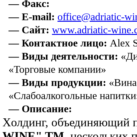
— Факс:
— E-mail:
office@adriatic-w
— Сайт:
www.adriatic-wine
— Контактное лицо:
Alex S
— Виды деятельности:
«Ди
«Торговые компании»
— Виды продукции:
«Вина
«Слабоалкогольные напитки
— Описание:
Xолдинг, объединяющий 
WINE" TM
, нескольких 