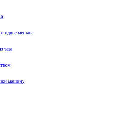
ой
ют вдвое меньше
з таза
ством
ушки машину