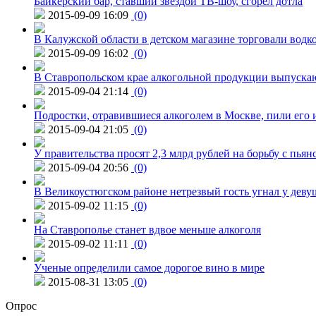
Байкерский бар, ставший звездой ТВ-шоу, сгорел дотла
2015-09-09 16:09
(0)
В Калужской области в детском магазине торговали водк
2015-09-09 16:02
(0)
В Ставропольском крае алкогольной продукции выпуска
2015-09-04 21:14
(0)
Подростки, отравившиеся алкоголем в Москве, пили его и
2015-09-04 21:05
(0)
У правительства просят 2,3 млрд рублей на борьбу с пьян
2015-09-04 20:56
(0)
В Великоустюгском районе нетрезвый гость угнал у дев
2015-09-02 11:15
(0)
На Ставрополье станет вдвое меньше алкоголя
2015-09-02 11:11
(0)
Ученые определили самое дорогое вино в мире
2015-08-31 13:05
(0)
Опрос