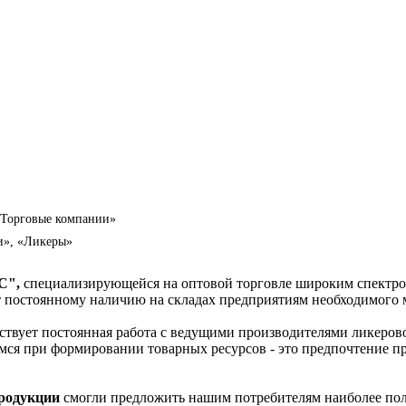
«Торговые компании»
и», «Ликеры»
С",
специализирующейся на оптовой торговле широким спектро
ет постоянному наличию на складах предприятиям необходимого
бствует постоянная работа с ведущими производителями ликеро
мся при формировании товарных ресурсов - это предпочтение п
родукции
смогли предложить нашим потребителям наиболее по