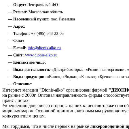
— Округ:
Центральный ФО
— Регион:
Московская область
— Населенный пункт:
пос. Развилка
— Адрес:
— Телефон:
+7 (495) 548-22-05
— Факс:
— E-mail:
info@dionis-alko.ru
— Сайт:
www.dionis-alko.ru
— Контактное лицо:
— Виды деятельности:
«Дистрибьюторы», «Розничная торговля», 
— Виды продукции:
«Вино», «Водка», «Коньяк», «Крепкие напитк
— Описание:
Интернет магазин "Dionis-alko" организован фирмой
"ДИОНИ
на рынке с 2000г. Оптовая направленность фирмы способству
прайс-листах.
Укреплению доверия со стороны наших клиентов также спосо
мировых марок. Основной принцип, которым мы руководствуе
конкурентным ценам.
Мы гордимся, что в числе первых на рынке
ликероводочной п