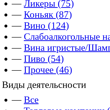
—
Ликеры (75)
—
Коньяк (87)
—
Вино (124)
—
Слабоалкогольные на
—
Вина игристые/Шамп
—
Пиво (54)
—
Прочее (46)
Виды деятельсности
—
Все