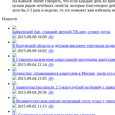
На Кавказе любят говорить, что если каждый день во вре
целым рядом лечебных свойств, которые благотворно дейс
хотя бы 2-3 раза в неделю, то это поможет вам избежать 
Новости
Байкерский бар, ставший звездой ТВ-шоу, сгорел дотла
2015-09-09 16:09
(0)
В Калужской области в детском магазине торговали водк
2015-09-09 16:02
(0)
В Ставропольском крае алкогольной продукции выпуска
2015-09-04 21:14
(0)
Подростки, отравившиеся алкоголем в Москве, пили его и
2015-09-04 21:05
(0)
У правительства просят 2,3 млрд рублей на борьбу с пьян
2015-09-04 20:56
(0)
В Великоустюгском районе нетрезвый гость угнал у дев
2015-09-02 11:15
(0)
На Ставрополье станет вдвое меньше алкоголя