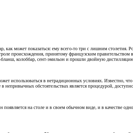
р, как может показаться: ему всего-то три с лишним столетия. 
роле происхождения, принятому французским правительством в 1
ь-бланш, колоббар, сент-эмильон и прошли двойную дистилляци
может использоваться в нетрадиционных условиях. Известно, чт
е в непривычных обстоятельствах является процедурой, доступн
 появляется на столе и в своем обычном виде, и в качестве о