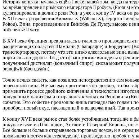
История коньяка началась ещё в I веке нашей эры, когда на т
во время правления римского императора Пробуса, (Probus) к
культивировали в долине реки Рон, а уже к концу IV века он р
В XII веке с разрешения Вильяма X (William X), герцога Гиенс
Poitou). Вина, произведенные в Винобль Де Пуату, высоко цен
побережье Пуату.
В XVI веке Франция превратилась в главного производителя и 
расцветающих областей Шампань (Champagne) и Бордериес (Bord
транспортировку, потому что эти низко алкогольные вина выды
портилось по дороге. Тогда-то французские виноделы и решили
полученный дистиллят (коньячный спирт), снова может получит
brandjiwin(брендуайн).
Точно нельзя сказать, как появился непосредственно сам коньяк.
перегонкой вина. Ночью ему приснился сон: дьявол, чтобы забр
применить процесс двойного кипячения в технологии изготовле
полученным напитком и отправился к монахам Ренорвиля (Renor
события. Это событие произошло лишь пятнадцатью годами позж
приобрел новый вкус, насыщенный и выдержанный. Так произ
К концу XVII века рынок стал более устойчивым, тогда же и б
покупателями из Голландии, Англии и Северной Европы, позж
Всё больше и больше открывалось торговых домов, и в середине
промышленностям как стеклоделие, производство пробок и упа