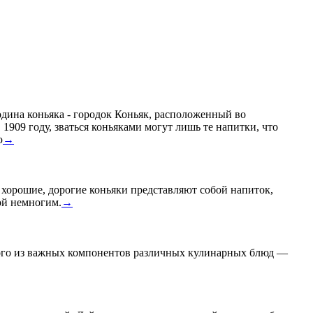
Родина коньяка - городок Коньяк, расположенный во
909 году, зваться коньяками могут лишь те напитки, что
ю
→
о хорошие, дорогие коньяки представляют собой напиток,
ой немногим.
→
дного из важных компонентов различных кулинарных блюд —