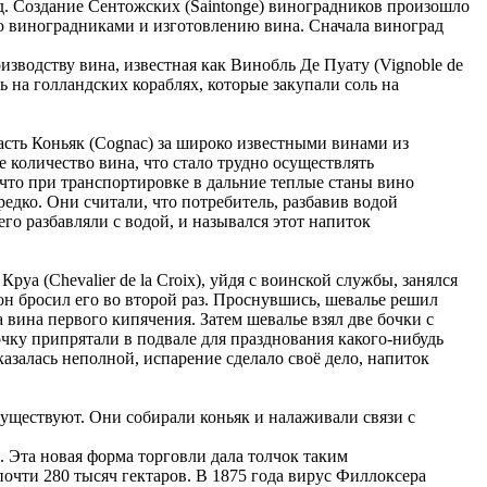
д. Создание Сентожских (Saintonge) виноградников произошло
ию виноградниками и изготовлению вина. Сначала виноград
оизводству вина, известная как Винобль Де Пуату (Vignoble de
ь на голландских кораблях, которые закупали соль на
асть Коньяк (Cognac) за широко известными винами из
 количество вина, что стало трудно осуществлять
 что при транспортировке в дальние теплые станы вино
едко. Они считали, что потребитель, разбавив водой
го разбавляли с водой, и назывался этот напиток
руа (Chevalier de la Croix), уйдя с воинской службы, занялся
 он бросил его во второй раз. Проснувшись, шевалье решил
вина первого кипячения. Затем шевалье взял две бочки с
очку припрятали в подвале для празднования какого-нибудь
азалась неполной, испарение сделало своё дело, напиток
существуют. Они собирали коньяк и налаживали связи с
. Эта новая форма торговли дала толчок таким
очти 280 тысяч гектаров. В 1875 года вирус Филлоксера