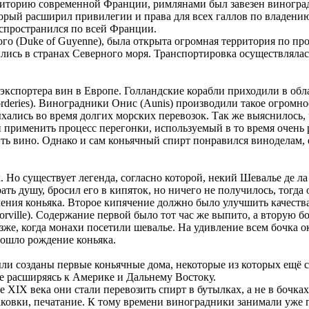
ерриторию современной Франции, римлянами был завезен виногра
оторый расширил привилегии и права для всех галлов по владен
аспространился по всей Франции.
кого (Duke of Guyenne), была открыта огромная территория по пр
ились в странах Северного моря. Транспортировка осуществлялас
экспортера вин в Европе. Голландские корабли приходили в обл
eries). Виноградники Онис (Aunis) производили такое огромное
хались во время долгих морских перевозок. Так же выяснилось,
 применить процесс перегонки, используемый в то время очень р
ь вино. Однако и сам коньячный спирт понравился виноделам, е
 Но существует легенда, согласно которой, некий Шевалье де ла К
ать душу, бросил его в кипяток, но ничего не получилось, тогда
ния коньяка. Второе кипячение должно было улучшить качества 
ville). Содержание первой было тот час же выпито, а вторую б
е, когда монахи посетили шевалье. На удивление всем бочка ок
ошло рождение коньяка.
ыли созданы первые коньячные дома, некоторые из которых ещё 
е расширяясь к Америке и Дальнему Востоку.
 XIX века они стали перевозить спирт в бутылках, а не в бочках
ковки, печатание. К тому времени виноградники занимали уже п