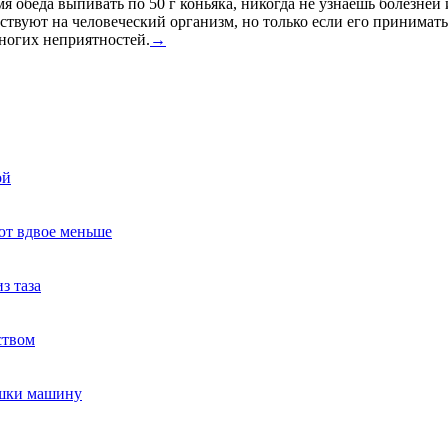
мя обеда выпивать по 50 г коньяка, никогда не узнаешь болезней
твуют на человеческий организм, но только если его принимать
многих неприятностей.
→
ой
ют вдвое меньше
з таза
ством
ушки машину