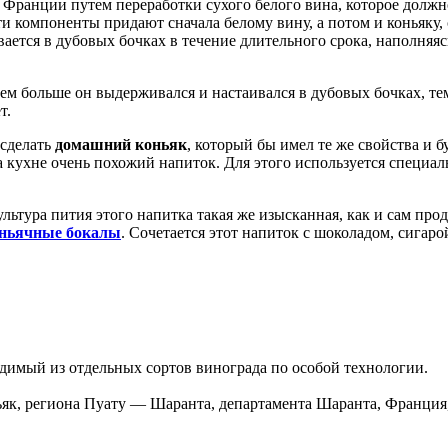
ранции путем переработки сухого белого вина, которое должно
и компоненты придают сначала белому вину, а потом и коньяку,
ется в дубовых бочках в течение длительного срока, наполняяс
м больше он выдерживался и настаивался в дубовых бочках, тем
т.
 сделать
домашний коньяк
, который бы имел те же свойства и 
а кухне очень похожий напиток. Для этого используется специал
культура пития этого напитка такая же изысканная, как и сам п
ньячные бокалы
. Сочетается этот напиток с шоколадом, сигаро
димый из отдельных сортов винограда по особой технологии.
як, региона Пуату — Шаранта, департамента Шаранта, Франция, 