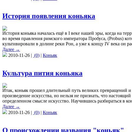
История появления коньяка
История коньяка началась ещё в I веке нашей эры, когда на т
во время правления римского императора Пробуса, (Probus) к
культивировали в долине реки Рон, а уже к концу IV века он р
Далее →
2010-11-26 |
(0)
|
Коньяк
Культура пития коньяка
Итак, коньяк прошел длительный путь великих превращений и н
произведение искусства, но нельзя не признать, что настоящи
определенном смысле искусство. Научившись разбираться в кон
Далее →
2010-11-26 |
(0)
|
Коньяк
О происхождении названия "коньяк"