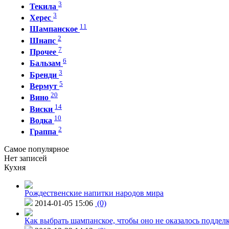
3
Текила
3
Херес
11
Шампанское
2
Шнапс
7
Прочее
6
Бальзам
3
Бренди
5
Вермут
20
Вино
14
Виски
10
Водка
2
Граппа
Самое популярное
Нет записей
Кухня
Рождественские напитки народов мира
2014-01-05 15:06
(0)
Как выбрать шампанское, чтобы оно не оказалось поддел