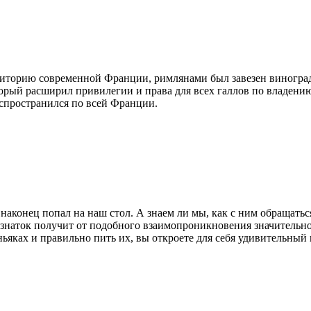
ерриторию современной Франции, римлянами был завезен виногра
оторый расширил привилегии и права для всех галлов по владен
аспространился по всей Франции.
аконец попал на наш стол. А знаем ли мы, как с ним обращаться
й знаток получит от подобного взаимопроникновения значительно
ьяках и правильно пить их, вы откроете для себя удивительный 