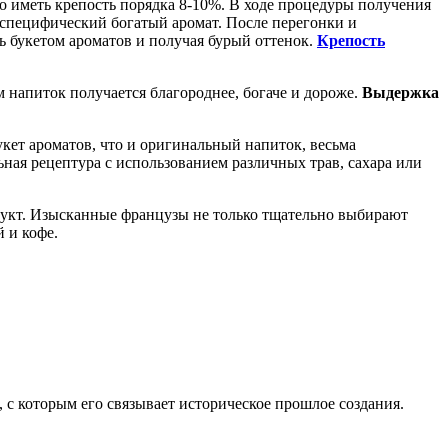
 иметь крепость порядка 8-10%. В ходе процедуры получения
 специфический богатый аромат. После перегонки и
ь букетом ароматов и получая бурый оттенок.
Крепость
 напиток получается благороднее, богаче и дороже.
Выдержка
букет ароматов, что и оригинальный напиток, весьма
ьная рецептура с использованием различных трав, сахара или
родукт. Изысканные французы не только тщательно выбирают
й и кофе.
с которым его связывает историческое прошлое создания.