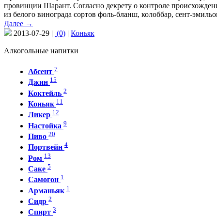
провинции Шарант. Согласно декрету о контроле происхождени
из белого винограда сортов фоль-бланш, колоббар, сент-эмил
Далее →
2013-07-29 |
(0)
|
Коньяк
Алкогольные напитки
7
Абсент
15
Джин
2
Коктейль
11
Коньяк
12
Ликер
9
Настойка
20
Пиво
4
Портвейн
13
Ром
5
Саке
1
Самогон
1
Арманьяк
2
Сидр
3
Спирт