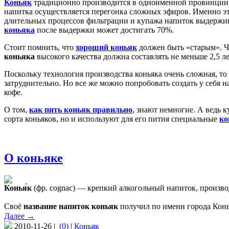
Коньяк
традиционно производится в одноименной провинции Ф
напитка осуществляется перегонка сложных эфиров. Именно эт
длительных процессов фильтрации и купажа напиток выдержива
коньяка
после выдержки может достигать 70%.
Стоит помнить, что
хороший коньяк
должен быть «старым». Че
коньяка
высокого качества должна составлять не меньше 2,5 ле
Поскольку технология производства коньяка очень сложная, то
затруднительно. Но все же можно попробовать создать у себя н
кофе.
О том,
как пить коньяк правильно
, знают немногие. А ведь 
сорта коньяков, но и используют для его пития специальные
ко
О коньяке
Конья́к
(фр. cognac) — крепкий алкогольный напиток, произво
Своё
название напиток коньяк
получил по имени города Конь
Далее →
2010-11-26 |
(0)
|
Коньяк