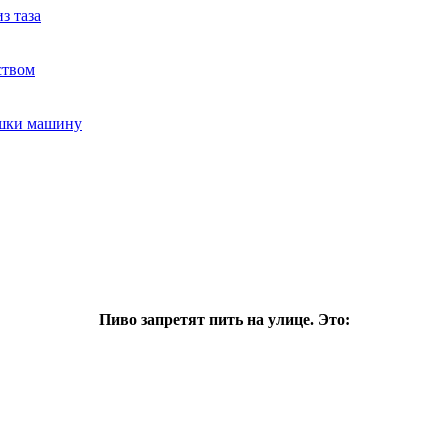
з таза
ством
ушки машину
Пиво запретят пить на улице. Это: