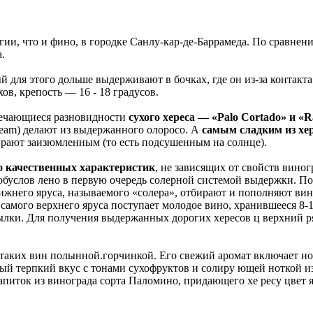
ии, что и фино, в городке Санлу-кар-де-Баррамеда. По сравнен
а.
й для этого дольше выдерживают в бочках, где он из-за контакт
ов, крепость — 16 - 18 градусов.
тречающиеся разновидности
сухого хереса — «Palo Cortado» и «
Cream) делают из выдержанного олоросо. А
самым сладким из хер
ирают заизюмленным (то есть подсушенным на солнце).
о качественных характеристик
, не зависящих от свойств виног
 обуслов лено в первую очередь солерной системой выдержки. П
нижнего яруса, называемого «солера», отбирают и пополняют вин
и самого верхнего яруса поступает молодое вино, хранившееся 8
тылки. Для получения выдержанных дорогих хересов ц верхний р
 таких вин полынной.горчинкой. Его свежий аромат включает н
й терпкий вкус с тонами сухофруктов и солиру ющей ноткой из
 напиток из винограда сорта Паломино, придающего хе ресу цвет 