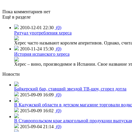
Пока комментариев нет
Ещё в разделе
2010-12-01 22:30
(0)
Ритуал употребления хереса
Херес часто называют королем аперитивов. Однако, счит
2010-11-24 15:30
(0)
История испанского хереса
Херес – вино, производимое в Испании. Свое название э
Новости
Байкерский бар, ставший звездой ТВ-шоу, сгорел дотла
2015-09-09 16:09
(0)
В Калужской области в детском магазине торговали водк
2015-09-09 16:02
(0)
В Ставропольском крае алкогольной продукции выпуска
2015-09-04 21:14
(0)