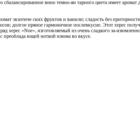
то сбалансированное вино темно-ян тарного цвета имеет аромат 
омат экзотиче ских фруктов и ванили; сладость без приторности
сов; долгое пряное гармоничное послевкусие. Этот херес полу
 ряд херес «Noe», изготовляемый из очень сладкого за-изюмлен
 с преоблада ющей ноткой изюма во вкусе.