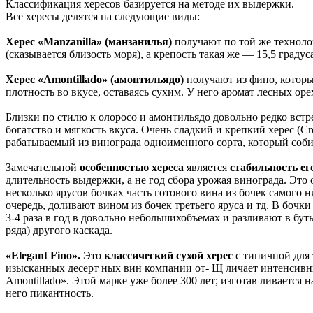
Классификация хересов базируется на методе их выдержки.
Все хересы делятся на следующие виды:
Херес «Manzanilla» (манзанилья)
получают по той же технолог
(сказывается близость моря), а крепость такая же — 15,5 градус
Херес «Amontillado» (амонтильядо)
получают из фино, которы
плотность во вкусе, оставаясь сухим. У него аромат лесных орех
Близки по стилю к олоросо и амонтильядо довольно редко вс
богатство и мягкость вкуса. Очень сладкий и крепкий херес (
рабатываемый из винограда одноименного сорта, который соб
Замечательной
особенностью хереса
является
стабильность ег
длительность выдержки, а не год сбора урожая винограда. Это
несколько ярусов бочках часть готового вина из бочек самого 
очередь, доливают вином из бочек третьего яруса и тд. В бочк
3-4 раза в год в довольно небольшихобъемах и разливают в бу
ряда) другого каскада.
«Elegant Fino».
Это
классический сухой херес
с типичной для
изысканных десерт ных вин компании от- Щ личает интенсивны
Amontillado». Этой марке уже более 300 лет; изготав ливается
него пикантность.