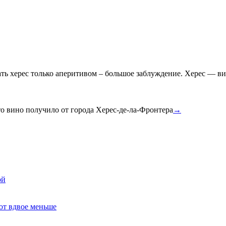
ать херес только аперитивом – большое заблуждение. Херес — в
то вино получило от города Херес-де-ла-Фронтера
→
ой
ют вдвое меньше