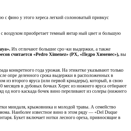
ию с фино у этого хереса легкий солоноватый привкус
а с воздухом приобретает темный янтар ный цвет и большую
Raya».
Их отличают большие сро¬ки выдержки, а также
есов считается «Pedro Ximenez» (PX, «Педро Хименес»),
вы
рада конкретного года урожая. На этикетке указывают только
осле опре деленного срока выдержки в расположенных в
ом из второго яруса (или первой криадеры), который, в свою
-10 месяцев в дубовых бочках Херес из нижнего яруса отбирают
яд од ного каскада бочек вино переливают из солеры (нижнего
отки миндаля, крыжовника и молодой травы. А семейство
юма. Наиболее известное вино в этом ряду — «Del Duque
янтаря. Букет включает нотки лесного ореха, привносящие в