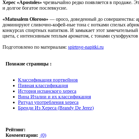
Херес «Apostoles»
чрезвычайно редко появляется в продаже. Э
и долгое богатое послевкусие.
«Matusalem Oloroso»
— оросо, доведенный до совершенства: ар
доминируют сливочно-кофей-ные тона с нотками спелых абрико
конкурсах спиртных напитков. И замыкает этот замечательный
цвета, с интенсивным теплым ароматом, с тонами сухофруктов
Подготовлено по материалам:
spirtnye-napitki.ru
Похожие страницы :
Классификация портвейнов
Пивная классификация
История испанского хереса
Вина Италии и их классификация
Ритуал употребления хереса
Бренди Из Хереса (Brandy De Jerez)
Рейтинг:
Комментарии:
(0)