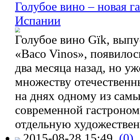
Голубое вино – новая г
Испании
Голубое вино Gïk, вып
«Baco Vinos», появилос
два месяца назад, но у
множеству отечественн
на днях одному из сам
современной гастроно
отдельную художествен
2015-08-28 15:49
(0)