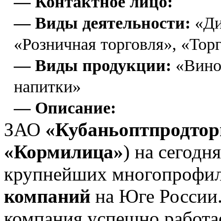
— Контактное лицо:
— Виды деятельности:
«Ди
«Розничная торговля», «Тор
— Виды продукции:
«Вино»
напитки»
— Описание:
ЗАО
«Кубаньоптпродтор
«Кормилица»
) на сегодн
крупнейших многопрофи
компаний
на Юге России
компания успешно работае