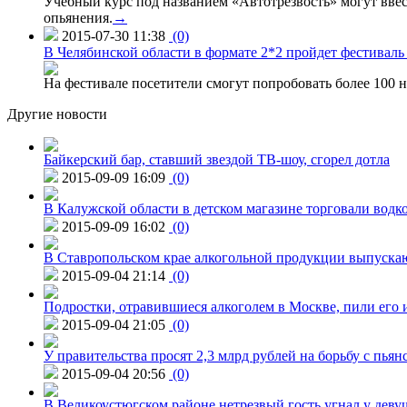
Учебный курс под названием «Автотрезвость» могут вве
опьянения.
→
2015-07-30 11:38
(0)
В Челябинской области в формате 2*2 пройдет фестивал
На фестивале посетители смогут попробовать более 100 н
Другие новости
Байкерский бар, ставший звездой ТВ-шоу, сгорел дотла
2015-09-09 16:09
(0)
В Калужской области в детском магазине торговали водк
2015-09-09 16:02
(0)
В Ставропольском крае алкогольной продукции выпуска
2015-09-04 21:14
(0)
Подростки, отравившиеся алкоголем в Москве, пили его и
2015-09-04 21:05
(0)
У правительства просят 2,3 млрд рублей на борьбу с пьян
2015-09-04 20:56
(0)
В Великоустюгском районе нетрезвый гость угнал у дев