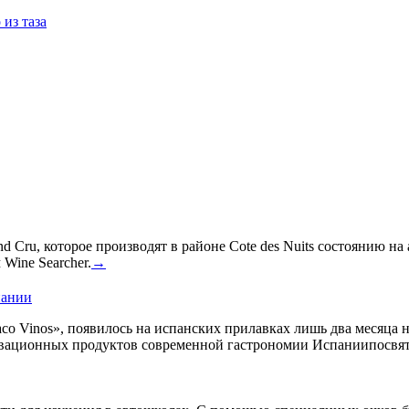
из таза
 Cru, которое производят в районе Cote des Nuits состоянию на
Wine Searcher.
→
пании
co Vinos», появилось на испанских прилавках лишь два месяца 
овационных продуктов современной гастрономии Испаниипосвят