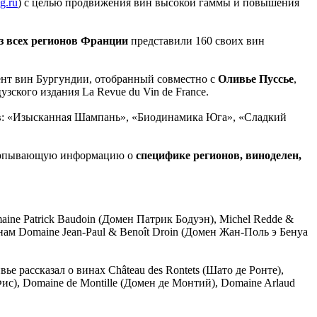
g.ru
) с целью продвижения вин высокой гаммы и повышения
з всех регионов Франции
представили 160 своих вин
ент вин Бургундии, отобранный совместно с
Оливье Пуссье
,
ского издания La Revue du Vin de Franсe.
ров: «Изысканная Шампань», «Биодинамика Юга», «Сладкий
счерпывающую информацию о
специфике регионов, виноделен,
ne Patrick Baudoin (Домен Патрик Бодуэн), Michel Redde &
нам Domaine Jean-Paul & Benoît Droin (Домен Жан-Поль э Бенуа
 рассказал о винах Château des Rontets (Шато де Ронте),
ис), Domaine de Montille (Домен де Монтий), Domaine Arlaud