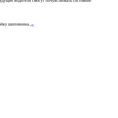
удущие водители смогут почувствовать состояние
тойку шиповника.
→