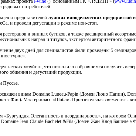
 рамках проекта
l-wine
(), основанным ГК «ЛУДИНГ» (
www.ludin
и рядовых потребителей.
ельцев и представителей
лучших винодельческих предприятий и
Ca, и провели дегустации в режиме нон-стоп.
я ресторанов и винных бутиков, а также расширенный ассортим
сиональных наград и титулов, экспертом авторитетного француз
в течение двух дней для специалистов были проведены 5 семина
нное турне».
одельческих хозяйств, что позволило собравшимся получить и
вого общения и дегустаций продукции.
м Пуссье.
священ винам Domaine Luneau-Papin (Домен Люно Папин), Domai
рон э Фис). Мастер-класс «Шабли. Пронзительная свежесть» - ви
«Бургундия. Элегантность и неординарность», на котором Оливье
 Domaine Jean-Claude Bachelet &Fils (Домен Жан-Клод Башеле э Ф