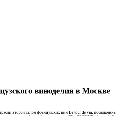
анцузского виноделия в Москве
расли второй салон французских вин Le tour de vin, посвящен