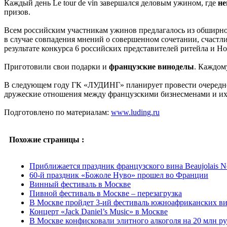
Каждый день Lе tour de vin завершался деловым ужином, где
не
призов.
Всем российским участникам ужинов предлагалось из обширно
в случае совпадения мнений о совершенном сочетании, счастли
результате конкурса 6 российских представителей ритейла и H
Приготовили свои подарки и
французские виноделы
. Каждом
В следующем году ГК «ЛУДИНГ» планирует провести очередн
дружеские отношения между французскими бизнесменами и их
Подготовлено по материалам:
www.luding.ru
Похожие страницы :
Приближается праздник французского вина Beaujolais N
60-й праздник «Божоле Нуво» прошел во Франции
Винный фестиваль в Москве
Пивной фестиваль в Москве – перезагрузка
В Москве пройдет 3-ий фестиваль южноафриканских в
Концерт «Jack Daniel’s Music» в Москве
В Москве конфисковали элитного алкоголя на 20 млн р