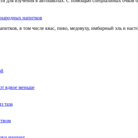
сти для изучения в автошколах. С помощью специалиных очков б
ь народных напитков
апитков, в том числе квас, пиво, медовуху, имбирный эль и нас
ой
ют вдвое меньше
з таза
ством
ушки машину