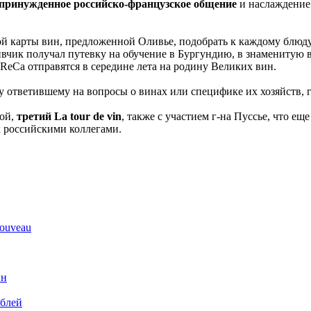
принужденное российско-французское общение
и наслаждение
й карты вин, предложенной Оливье, подобрать к каждому блюду
вчик получал путевку на обучение в Бургундию, в знаменитую в
oReCa отправятся в середине лета на родину Великих вин.
у ответившему на вопросы о винах или специфике их хозяйств, 
ой,
третий La tour de vin
, также с участием г-на Пуссье, что е
 российскими коллегами.
ouveau
ин
ублей