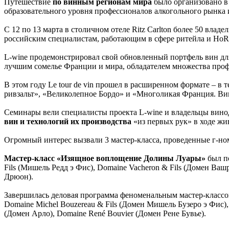
Путешествие
по винным регионам мира
было организовано в
образовательного уровня профессионалов алкогольного рынка 
С 12 по 13 марта в столичном отеле Ritz Carlton более 50 влад
российским специалистам, работающим в сфере ритейла и HoRe
L-wine продемонстрировал свой обновленный портфель вин дл
лучшим сомелье Франции и мира, обладателем множества профес
В этом году Le tour de vin прошел в расширенном формате – 
ривзальт», «Великолепное Бордо» и «Многоликая Франция. Ви
Семинары вели специалисты проекта L-wine и владельцы вин
вин и технологий их производства
«из первых рук» в ходе жи
Огромный интерес вызвали 3 мастер-класса, проведенные г-но
Мастер-класс «Изящное воплощение Долины Луары»
был по
Fils (Мишель Редд э Фис), Domaine Vacheron & Fils (Домен Ваш
Дрюон).
Завершилась деловая программа феноменальным мастер-классом 
Domaine Michel Bouzereau & Fils (Домен Мишель Бузеро э Фис),
(Домен Арло), Domaine René Bouvier (Домен Рене Бувье).