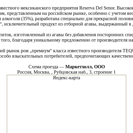
вестного мексиканского предприятия Reserva Del Senor. Высоко
м, представленным на российском рынке, особенно с учетом вес
лкоголя (35%), разработана специально для прекрасной половины
“, исключительный продукт из отборной агавы, выдержанный в д
питок, изготовленный из агавы без добавления посторонних спи
ме того, благодаря уникальному предложению от производителя
ский рынок ром „премиум“ класса известного производителя TE
а особо взыскательных потребителей, предпочитающих качествен
Схема проезда —
Маркетхолл, ООО
Россия, Москва, , Рубцовская наб., 3, строение 1
Яндекс-карта