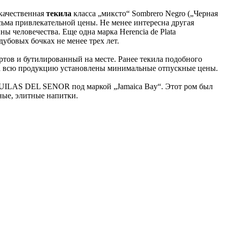
качественная
текила
класса „миксто“ Sombrero Negro („Черная
ьма привлекательной цены. Не менее интересна другая
 человечества. Еще одна марка Herencia de Plata
убовых бочках не менее трех лет.
ртов и бутилированный на месте. Ранее текила подобного
 на всю продукцию установлены минимальные отпускные цены.
QUILAS DEL SENOR под маркой „Jamaica Bay“. Этот ром был
ные, элитные напитки.