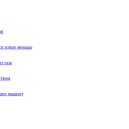
ой
ют вдвое меньше
з таза
ством
ушки машину