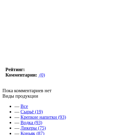
Рейтинг:
Комментарии:
(0)
Пока комментариев нет
Виды продукции
—
Все
—
Сырьё (19)
—
Крепкие напитки (93)
—
Водка (93)
—
Ликеры (75)
—
Коньяк (87)