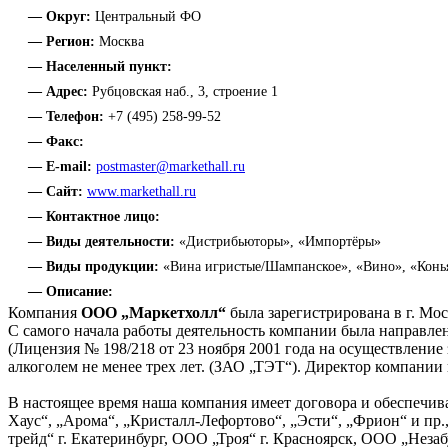
— Округ:
Центральный ФО
— Регион:
Москва
— Населенный пункт:
— Адрес:
Рубцовская наб., 3, строение 1
— Телефон:
+7 (495) 258-99-52
— Факс:
— E-mail:
postmaster@markethall.ru
— Сайт:
www.markethall.ru
— Контактное лицо:
— Виды деятельности:
«Дистрибьюторы», «Импортёры»
— Виды продукции:
«Вина игристые/Шампанское», «Вино», «Конь
— Описание:
Компания
ООО „Маркетхолл“
была зарегистрирована в г. Мос
С самого начала работы деятельность компании была направле
(Лицензия № 198/218 от 23 ноября 2001 года на осуществление
алкоголем не менее трех лет. (ЗАО „ТЭТ“). Директор компании 
В настоящее время наша компания имеет договора и обеспечив
Хаус“, „Арома“, „Кристалл-Лефортово“, „Эсти“, „Фрион“ и пр
трейд“ г. Екатеринбург, ООО „Троя“ г. Красноярск, ООО „Незаб