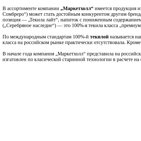
В ассортименте компании
„Маркетхолл“
имеется продукция из
Сомбреро“) может стать достойным конкурентом другим бренда
позиция — „Текила лайт“, напиток с пониженным содержанием а
(„Серебряное наследие“) — это 100%-я текила класса „премиум
По международным стандартам 100%-й
текилой
называется на
класса на российском рынке практически отсутствовала. Кро
В начале года компания „Маркетхолл“ представила на россий
изгатовлен по класической старинной технологии в расчете н