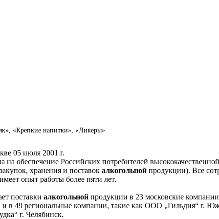
як», «Крепкие напитки», «Ликеры»
кве 05 июля 2001 г.
на на обеспечение Российских потребителей высококачественно
 закупок, хранения и поставок
алкогольной
продукции). Все сот
имеет опыт работы более пяти лет.
ает поставки
алкогольной
продукции в 23 московские компании,
., и в 49 региональные компании, такие как ООО „Гильдия“ г. 
удка“ г. Челябинск.