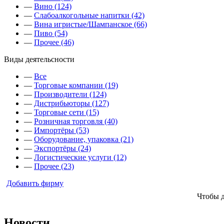
—
Вино (124)
—
Слабоалкогольные напитки (42)
—
Вина игристые/Шампанское (66)
—
Пиво (54)
—
Прочее (46)
Виды деятельсности
—
Все
—
Торговые компании (19)
—
Производители (124)
—
Дистрибьюторы (127)
—
Торговые сети (15)
—
Розничная торговля (40)
—
Импортёры (53)
—
Оборудование, упаковка (21)
—
Экспортёры (24)
—
Логистические услуги (12)
—
Прочее (23)
Добавить фирму
Чтобы 
Новости