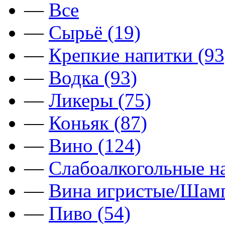
—
Все
—
Сырьё (19)
—
Крепкие напитки (93
—
Водка (93)
—
Ликеры (75)
—
Коньяк (87)
—
Вино (124)
—
Слабоалкогольные на
—
Вина игристые/Шамп
—
Пиво (54)