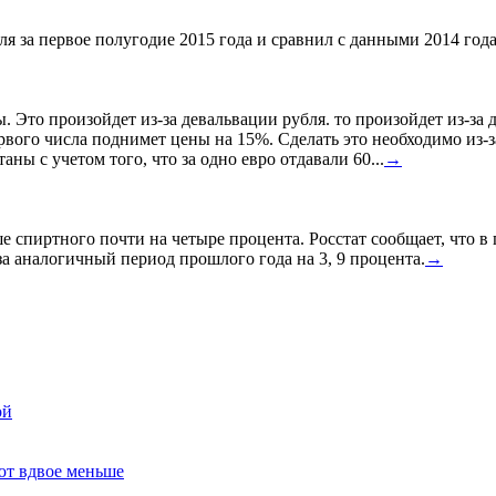
я за первое полугодие 2015 года и сравнил с данными 2014 года
ы. Это произойдет из-за девальвации рубля. то произойдет из-з
ервого числа поднимет цены на 15%. Сделать это необходимо из-з
ны с учетом того, что за одно евро отдавали 60...
→
спиртного почти на четыре процента. Росстат сообщает, что в
а аналогичный период прошлого года на 3, 9 процента.
→
ой
ют вдвое меньше