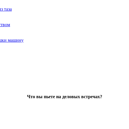
з таза
ством
ушки машину
Что вы пьете на деловых встречах?