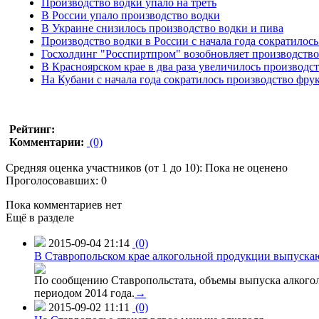
Производство водки упало на треть
В России упало производство водки
В Украине снизилось производство водки и пива
Производство водки в России с начала года сократилос
Госхолдинг "Росспиртпром" возобновляет производство 
В Красноярском крае в два раза увеличилось производс
На Кубани с начала года сократилось производство фру
Рейтинг:
Комментарии:
(0)
Средняя оценка участников (от 1 до 10): Пока не оценено
Проголосовавших: 0
Пока комментариев нет
Ещё в разделе
2015-09-04 21:14
(0)
В Ставропольском крае алкогольной продукции выпуска
По сообщению Ставропольстата, объемы выпуска алкоголь
периодом 2014 года.
→
2015-09-02 11:11
(0)