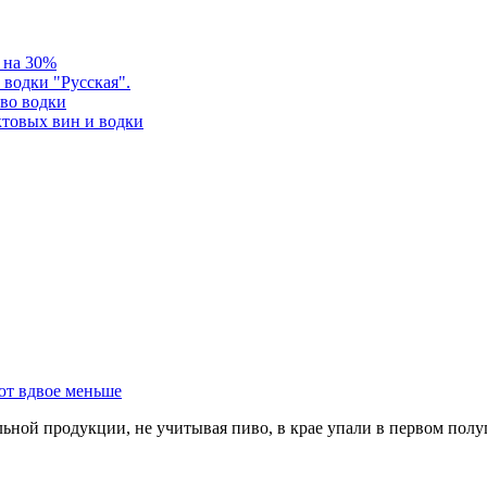
ь на 30%
водки "Русская".
тво водки
ктовых вин и водки
ют вдвое меньше
ной продукции, не учитывая пиво, в крае упали в первом полуг