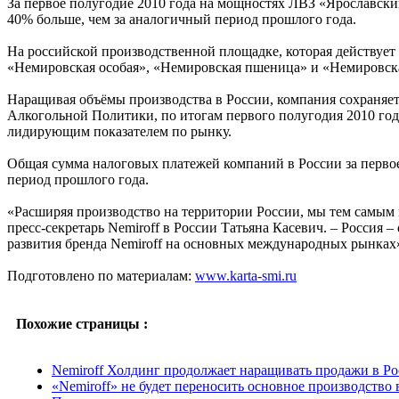
За первое полугодие 2010 года на мощностях ЛВЗ «Ярославски
40% больше, чем за аналогичный период прошлого года.
На российской производственной площадке, которая действует
«Немировская особая», «Немировская пшеница» и «Немировск
Наращивая объёмы производства в России, компания сохраняет
Алкогольной Политики, по итогам первого полугодия 2010 год
лидирующим показателем по рынку.
Общая сумма налоговых платежей компаний в России за первое
период прошлого года.
«Расширяя производство на территории России, мы тем самым п
пресс-секретарь Nemiroff в России Татьяна Касевич. – Россия
развития бренда Nemiroff на основных международных рынках
Подготовлено по материалам:
www.karta-smi.ru
Похожие страницы :
Nemiroff Холдинг продолжает наращивать продажи в Р
«Nemiroff» не будет переносить основное производство