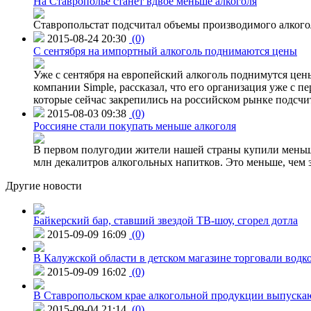
На Ставрополье станет вдвое меньше алкоголя
Ставропольстат подсчитал объемы производимого алкогол
2015-08-24 20:30
(0)
C сентября на импортный алкоголь поднимаются цены
Уже с сентября на европейский алкоголь поднимутся цен
компании Simple, рассказал, что его организация уже с п
которые сейчас закрепились на российском рынке подсчита
2015-08-03 09:38
(0)
Россияне стали покупать меньше алкоголя
В первом полугодии жители нашей страны купили меньше 
млн декалитров алкогольных напитков. Это меньше, чем з
Другие новости
Байкерский бар, ставший звездой ТВ-шоу, сгорел дотла
2015-09-09 16:09
(0)
В Калужской области в детском магазине торговали водк
2015-09-09 16:02
(0)
В Ставропольском крае алкогольной продукции выпуска
2015-09-04 21:14
(0)