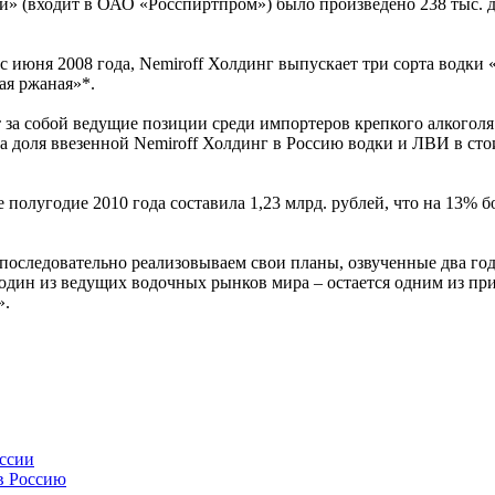
й» (входит в ОАО «Росспиртпром») было произведено 238 тыс. 
 с июня 2008 года, Nemiroff Холдинг выпускает три сорта водк
ая ржаная»*.
 за собой ведущие позиции среди импортеров крепкого алкогол
а доля ввезенной Nemiroff Холдинг в Россию водки и ЛВИ в сто
 полугодие 2010 года составила 1,23 млрд. рублей, что на 13%
оследовательно реализовываем свои планы, озвученные два года
 – один из ведущих водочных рынков мира – остается одним из п
».
оссии
 в Россию