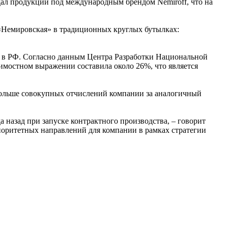
дал продукции под международным брендом Nemiroff, что на
и «Немировская» в традиционных круглых бутылках:
я в РФ. Согласно данным Центра Разработки Национальной
имостном выражении составила около 26%, что является
 больше совокупных отчислений компании за аналогичный
 назад при запуске контрактного производства, – говорит
риоритетных направлений для компании в рамках стратегии