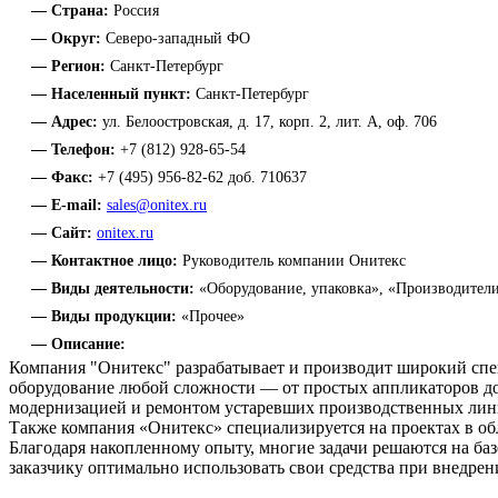
— Страна:
Россия
— Округ:
Северо-западный ФО
— Регион:
Санкт-Петербург
— Населенный пункт:
Санкт-Петербург
— Адрес:
ул. Белоостровская, д. 17, корп. 2, лит. А, оф. 706
— Телефон:
+7 (812) 928-65-54
— Факс:
+7 (495) 956-82-62 доб. 710637
— E-mail:
sales@onitex.ru
— Сайт:
onitex.ru
— Контактное лицо:
Руководитель компании Онитекс
— Виды деятельности:
«Оборудование, упаковка», «Производители
— Виды продукции:
«Прочее»
— Описание:
Компания "Онитекс" разрабатывает и производит широкий спе
оборудование любой сложности — от простых аппликаторов д
модернизацией и ремонтом устаревших производственных лини
Также компания «Онитекс» специализируется на проектах в о
Благодаря накопленному опыту, многие задачи решаются на баз
заказчику оптимально использовать свои средства при внедре