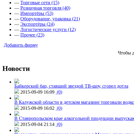
—
Торговые сети (15)
—
Розничная торговля (40)
—
Импортёры (53)
—
Оборудование, упаковка (21)
—
Экспортёры (24)
—
Логистические услуги (12)
—
Прочее (23)
Добавить фирму
Чтобы 
Новости
Байкерский бар, ставший звездой ТВ-шоу, сгорел дотла
2015-09-09 16:09
(0)
В Калужской области в детском магазине торговали водк
2015-09-09 16:02
(0)
В Ставропольском крае алкогольной продукции выпуска
2015-09-04 21:14
(0)