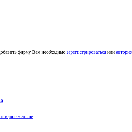
добавить фирму Вам необходимо
зарегистрироваться
или
авториз
ой
ют вдвое меньше