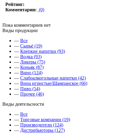
Рейтинг:
Комментарии:
(0)
Пока комментариев нет
Виды продукции
—
Все
—
Сырьё (19)
—
Крепкие напитки (93)
—
Водка (93)
—
Ликеры (75)
—
Коньяк (87)
—
Вино (124)
—
Слабоалкогольные напитки (42)
—
Вина игристые/Шампанское (66)
—
Пиво (54)
—
Прочее (46)
Виды деятельсности
—
Все
—
Торговые компании (19)
—
Производители (124)
—
Дистрибьюторы (127)