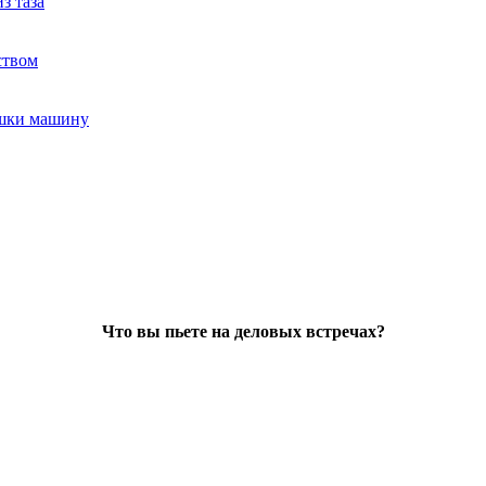
з таза
ством
ушки машину
Что вы пьете на деловых встречах?