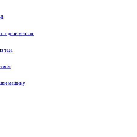
ой
ют вдвое меньше
з таза
ством
ушки машину