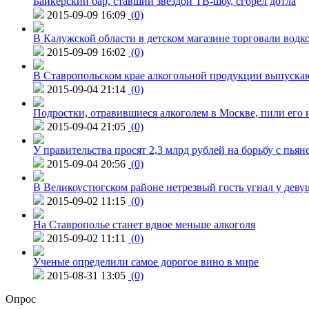
Байкерский бар, ставший звездой ТВ-шоу, сгорел дотла
2015-09-09 16:09
(0)
В Калужской области в детском магазине торговали водк
2015-09-09 16:02
(0)
В Ставропольском крае алкогольной продукции выпуска
2015-09-04 21:14
(0)
Подростки, отравившиеся алкоголем в Москве, пили его и
2015-09-04 21:05
(0)
У правительства просят 2,3 млрд рублей на борьбу с пьян
2015-09-04 20:56
(0)
В Великоустюгском районе нетрезвый гость угнал у дев
2015-09-02 11:15
(0)
На Ставрополье станет вдвое меньше алкоголя
2015-09-02 11:11
(0)
Ученые определили самое дорогое вино в мире
2015-08-31 13:05
(0)
Опрос