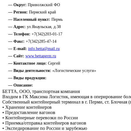
— Округ:
Приволжский ФО
— Регион:
Пермский край
— Населенный пункт:
Пермь
— Адрес:
ул.Янаульская, д.38
— Телефон:
+7(342)203-01-17
— Факс:
+7(342)285-47-14
— E-mail:
info.betta@mail.ru
— Сайт:
www.bettaperm.ru
— Контактное лицо:
Сергей
— Виды деятельности:
«Логистические услуги»
— Виды продукции:
— Описание:
БЕТТА, ООО, транспортная компания
Входим в ГК Максима Логистик, имеющая в оперирование боле
Собственный контейнерный терминал в г. Перми, ст. Блочная (
• Хранение контейнеров
• Предоставление вагонов
• Контейнерные перевозки по России
• Приемка/отправка контейнеров вагонов
• Экспедирование по России и зарубежью