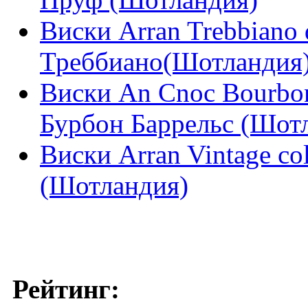
Виски Arran Trebbiano 
Треббиано(Шотландия
Виски An Cnoc Bourbon
Бурбон Баррельс (Шот
Виски Arran Vintage co
(Шотландия)
Рейтинг: