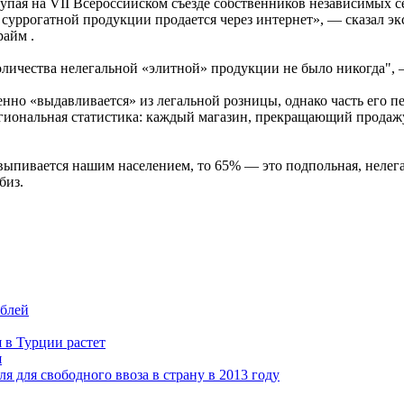
пая на VII Всероссийском съезде собственников независимых с
суррогатной продукции продается через интернет», — сказал эк
айм .
оличества нелегальной «элитной» продукции не было никогда", 
нно «выдавливается» из легальной розницы, однако часть его п
региональная статистика: каждый магазин, прекращающий продажу
 выпивается нашим населением, то 65% — это подпольная, нелег
биз.
ублей
 в Турции растет
я
я для свободного ввоза в страну в 2013 году