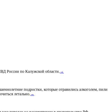
МВД России по Калужской области.
→
шеннолетние подростки, которые отравились алкоголем, пили
нчиться летально.
→
уже передан на рассмотрение в правительство РФ.
→