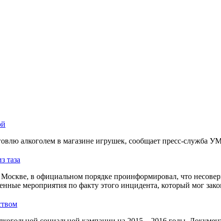
ой
овлю алкоголем в магазине игрушек, сообщает пресс-служба У
з таза
Москве, в официальном порядке проинформировал, что несовер
енные мероприятия по факту этого инцидента, который мог зако
ством
лкогольной социальной кампании на 2015—2016 годы. Документ 