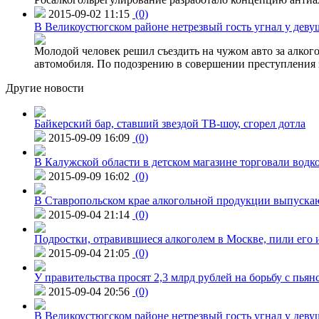
2015-09-02 11:15
(0)
В Великоустюгском районе нетрезвый гость угнал у дев
Молодой человек решил съездить на чужом авто за алко
автомобиля. По подозрению в совершении преступления 
Другие новости
Байкерский бар, ставший звездой ТВ-шоу, сгорел дотла
2015-09-09 16:09
(0)
В Калужской области в детском магазине торговали водк
2015-09-09 16:02
(0)
В Ставропольском крае алкогольной продукции выпуска
2015-09-04 21:14
(0)
Подростки, отравившиеся алкоголем в Москве, пили его и
2015-09-04 21:05
(0)
У правительства просят 2,3 млрд рублей на борьбу с пьян
2015-09-04 20:56
(0)
В Великоустюгском районе нетрезвый гость угнал у дев