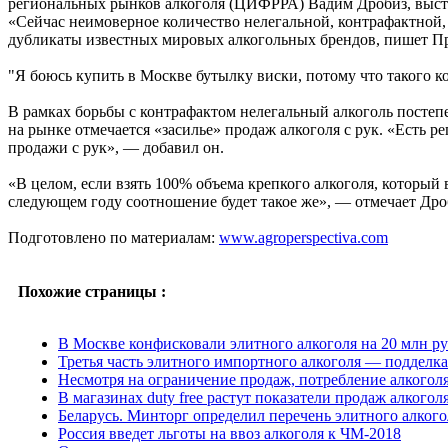
региональных рынков алкоголя (ЦИФРРА) Вадим Дробиз, высту
«Сейчас неимоверное количество нелегальной, контрафактной, 
дубликаты известных мировых алкогольных брендов, пишет Пр
"Я боюсь купить в Москве бутылку виски, потому что такого к
В рамках борьбы с контрафактом нелегальный алкоголь постепе
на рынке отмечается «засилье» продаж алкоголя с рук. «Есть 
продажи с рук», — добавил он.
«В целом, если взять 100% объема крепкого алкоголя, который
следующем году соотношение будет такое же», — отмечает Дро
Подготовлено по материалам:
www.agroperspectiva.com
Похожие страницы :
В Москве конфисковали элитного алкоголя на 20 млн р
Третья часть элитного импортного алкоголя — подделка
Несмотря на ограничение продаж, потребление алкоголя
В магазинах duty free растут показатели продаж алкогол
Беларусь. Минторг определил перечень элитного алкогол
Россия введет льготы на ввоз алкоголя к ЧМ-2018