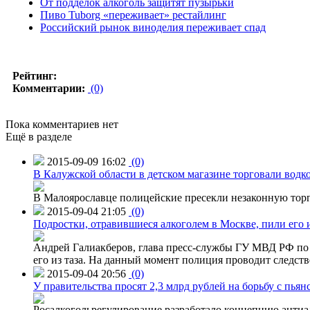
От подделок алкоголь защитят пузырьки
Пиво Tuborg «переживает» рестайлинг
Российский рынок виноделия переживает спад
Рейтинг:
Комментарии:
(0)
Пока комментариев нет
Ещё в разделе
2015-09-09 16:02
(0)
В Калужской области в детском магазине торговали водк
В Малоярославце полицейские пресекли незаконную торг
2015-09-04 21:05
(0)
Подростки, отравившиеся алкоголем в Москве, пили его и
Андрей Галиакберов, глава пресс-службы ГУ МВД РФ по 
его из таза. На данный момент полиция проводит следств
2015-09-04 20:56
(0)
У правительства просят 2,3 млрд рублей на борьбу с пьян
Росалкогольрегулирование разработало концепцию антиа