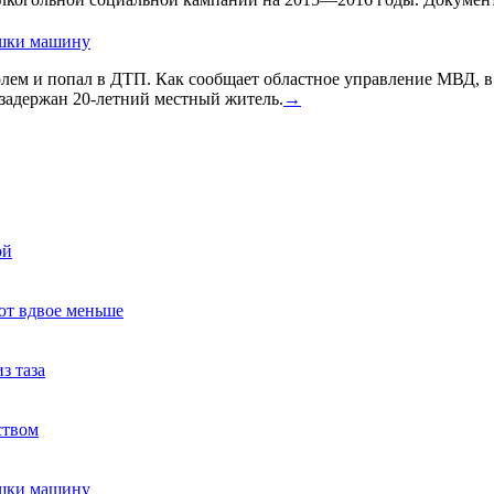
ушки машину
голем и попал в ДТП. Как сообщает областное управление МВД, 
задержан 20-летний местный житель.
→
ой
ют вдвое меньше
з таза
ством
ушки машину