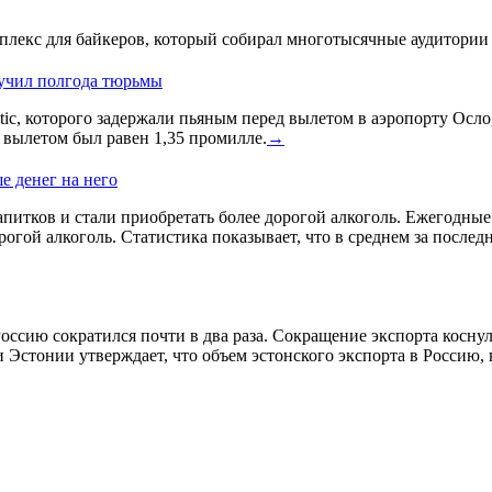
лекс для байкеров, который собирал многотысячные аудитории 
лучил полгода тюрьмы
ic, которого задержали пьяным перед вылетом в аэропорту Осло
д вылетом был равен 1,35 промилле.
→
е денег на него
питков и стали приобретать более дорогой алкоголь. Ежегодные и
гой алкоголь. Статистика показывает, что в среднем за послед
оссию сократился почти в два раза. Сокращение экспорта косну
 Эстонии утверждает, что объем эстонского экспорта в Россию,