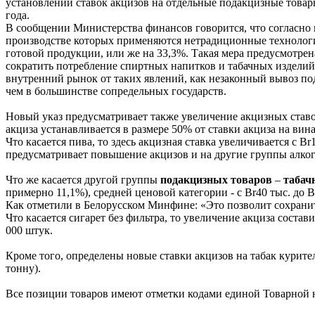
установлении ставок акцизов на отдельные подакцизные товары»
года.
В сообщении Министерства финансов говорится, что согласно 
производстве которых применяются нетрадиционные технологии 
готовой продукции, или же на 33,3%. Такая мера предусмотрен
сократить потребление спиртных напитков и табачных изделий,
внутренний рынок от таких явлений, как незаконный вывоз по
чем в большинстве сопредельных государств.
Новый указ предусматривает также увеличение акцизных ставок
акциза устанавливается в размере 50% от ставки акциза на вин
Что касается пива, то здесь акцизная ставка увеличивается с Br
предусматривает повышение акцизов и на другие группы алко
Что же касается другой группы
подакцизных товаров
–
табач
примерно 11,1%), средней ценовой категории - с Br40 тыс. до Br
Как отметили в Белорусском Минфине: «Это позволит сохранит
Что касается сигарет без фильтра, то увеличение акциза соста
000 штук.
Кроме того, определены новые ставки акцизов на табак курите
тонну).
Все позиции товаров имеют отметки кодами единой Товарной н