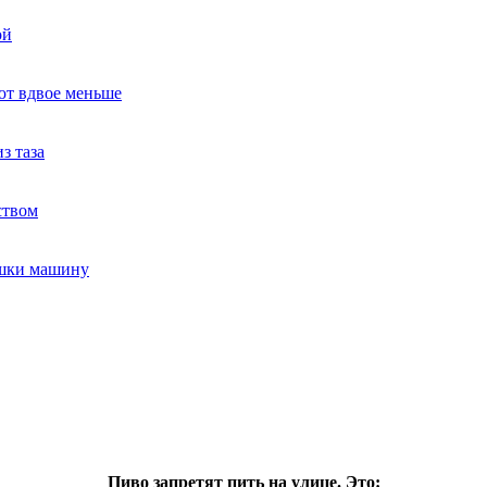
ой
ют вдвое меньше
з таза
ством
ушки машину
Пиво запретят пить на улице. Это: