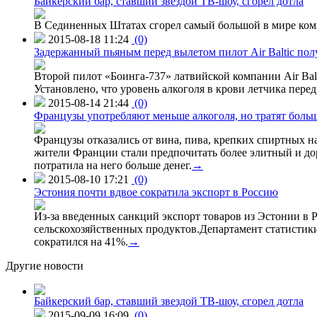
Байкерский бар, ставший звездой ТВ-шоу, сгорел дотла
В Сединенных Штатах сгорел самый большой в мире комп
2015-08-18 11:24
(0)
Задержанный пьяным перед вылетом пилот Air Baltic по
Второй пилот «Боинга-737» латвийской компании Air Balt
Установлено, что уровень алкоголя в крови летчика пере
2015-08-14 21:44
(0)
Французы употребляют меньше алкоголя, но тратят больш
Французы отказались от вина, пива, крепких спиртных на
жители Франции стали предпочитать более элитный и доро
потратила на него больше денег.
→
2015-08-10 17:21
(0)
Эстония почти вдвое сократила экспорт в Россию
Из-за введенных санкций экспорт товаров из Эстонии в Р
сельскохозяйственных продуктов.Департамент статистики
сократился на 41%.
→
Другие новости
Байкерский бар, ставший звездой ТВ-шоу, сгорел дотла
2015-09-09 16:09
(0)