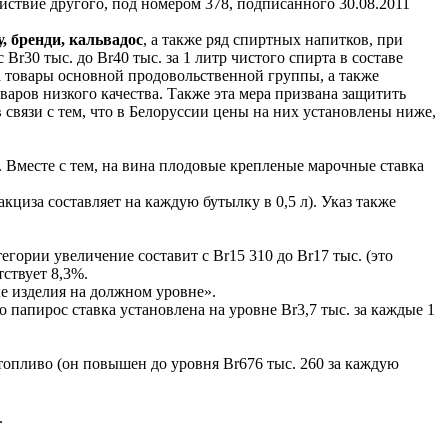
йствие другого, под номером 378, подписанного 30.08.2011
, бренди, кальвадос
, а также ряд спиртных напитков, при
30 тыс. до Br40 тыс. за 1 литр чистого спирта в составе
на товары основной продовольственной группы, а также
варов низкого качества. Также эта мера призвана защитить
 в связи с тем, что в Белоруссии цены на них установлены ниже,
 Вместе с тем, на вина плодовые крепленые марочные ставка
 акциза составляет на каждую бутылку в 0,5 л). Указ также
тегории увеличение составит с Br15 310 до Br17 тыс. (это
тствует 8,3%.
е изделия на должном уровне».
о папирос ставка установлена на уровне Br3,7 тыс. за каждые 1
топливо (он повышен до уровня Br676 тыс. 260 за каждую
.