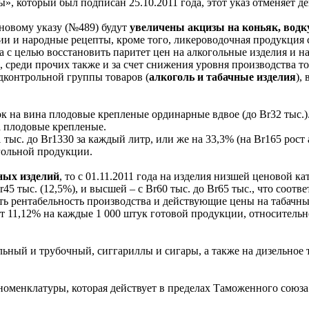
, который был подписан 25.10.2011 года, этот указ отменяет де
новому указу (№489) будут
увеличены акцизы на коньяк, водку
и народные рецепты, кроме того, ликероводочная продукция с Br
а с целью восстановить паритет цен на алкогольные изделия и 
 среди прочих также и за счет снижения уровня производства то
дконтрольной группы товаров (
алкоголь и табачные изделия
),
 на вина плодовые крепленые ординарные вдвое (до Br32 тыс.).
а плодовые крепленые.
1 тыс. до Br1330 за каждый литр, или же на 33,3% (на Br165 рост
гольной продукции.
ных изделий
, то с 01.11.2011 года на изделия низшей ценовой ка
45 тыс. (12,5%), и высшей – с Br60 тыс. до Br65 тыс., что соотве
ь рентабельность производства и действующие цены на табачны
вит 11,12% на каждые 1 000 штук готовой продукции, относительн
льный и трубочный, сиггариллы и сигары, а также на дизельное 
оменклатуры, которая действует в пределах Таможенного союза