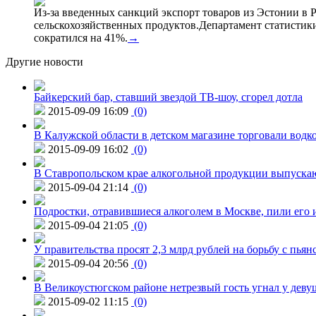
Из-за введенных санкций экспорт товаров из Эстонии в Р
сельскохозяйственных продуктов.Департамент статистики
сократился на 41%.
→
Другие новости
Байкерский бар, ставший звездой ТВ-шоу, сгорел дотла
2015-09-09 16:09
(0)
В Калужской области в детском магазине торговали водк
2015-09-09 16:02
(0)
В Ставропольском крае алкогольной продукции выпуска
2015-09-04 21:14
(0)
Подростки, отравившиеся алкоголем в Москве, пили его и
2015-09-04 21:05
(0)
У правительства просят 2,3 млрд рублей на борьбу с пьян
2015-09-04 20:56
(0)
В Великоустюгском районе нетрезвый гость угнал у дев
2015-09-02 11:15
(0)