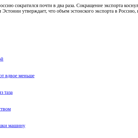
оссию сократился почти в два раза. Сокращение экспорта косну
 Эстонии утверждает, что объем эстонского экспорта в Россию,
ой
ют вдвое меньше
з таза
ством
ушки машину