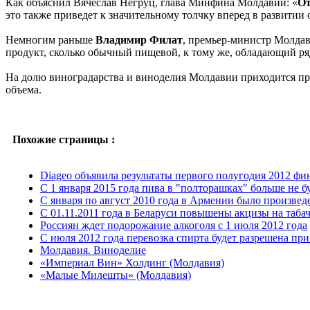
Как объяснил Вячеслав Негруц, глава Минфина Молдавии: «
От
это также приведет к значительному толчку вперед в развитии
Немногим раньше
Владимир Филат
, премьер-министр Молдави
продукт, сколько обычный пищевой, к тому же, обладающий ря
На долю виноградарства и виноделия Молдавии приходится при
объема.
Похожие страницы :
Diageo объявила результаты первого полугодия 2012 фин
С 1 января 2015 года пива в "полторашках" больше не б
С января по август 2010 года в Армении было произведе
С 01.11.2011 года в Беларуси повышены акцизы на таба
Россиян ждет подорожание алкоголя с 1 июля 2012 года
С июля 2012 года перевозка спирта будет разрешена пр
Молдавия. Виноделие
«Империал Вин» Холдинг (Молдавия)
«Малые Милешты» (Молдавия)