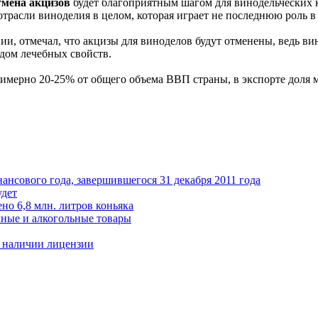
мена акцизов
будет благоприятным шагом для винодельческих к
 отрасли виноделия в целом, которая играет не последнюю роль 
и, отмечал, что акцизы для виноделов будут отменены, ведь вин
дом лечебных свойств.
мерно 20-25% от общего объема ВВП страны, в экспорте доля м
ансового года, завершившегося 31 декабря 2011 года
удет
но 6,8 млн. литров коньяка
чные и алкогольные товары
и наличии лицензии