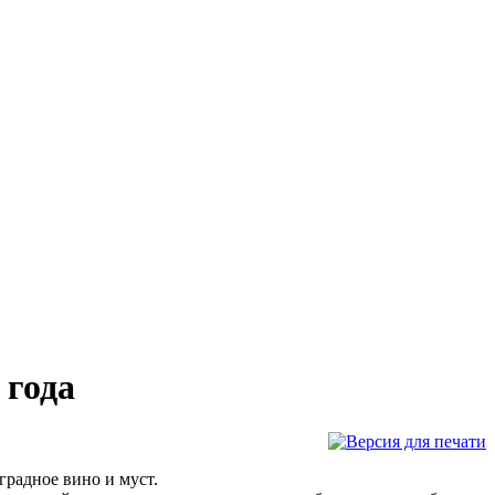
 года
градное вино и муст.