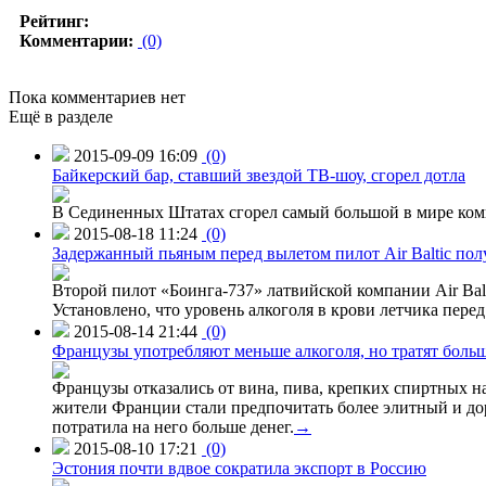
Рейтинг:
Комментарии:
(0)
Пока комментариев нет
Ещё в разделе
2015-09-09 16:09
(0)
Байкерский бар, ставший звездой ТВ-шоу, сгорел дотла
В Сединенных Штатах сгорел самый большой в мире комп
2015-08-18 11:24
(0)
Задержанный пьяным перед вылетом пилот Air Baltic по
Второй пилот «Боинга-737» латвийской компании Air Balt
Установлено, что уровень алкоголя в крови летчика пере
2015-08-14 21:44
(0)
Французы употребляют меньше алкоголя, но тратят больш
Французы отказались от вина, пива, крепких спиртных на
жители Франции стали предпочитать более элитный и доро
потратила на него больше денег.
→
2015-08-10 17:21
(0)
Эстония почти вдвое сократила экспорт в Россию