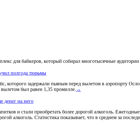
лекс для байкеров, который собирал многотысячные аудитории 
лучил полгода тюрьмы
ic, которого задержали пьяным перед вылетом в аэропорту Осло
д вылетом был равен 1,35 промилле.
→
е денег на него
питков и стали приобретать более дорогой алкоголь. Ежегодные и
гой алкоголь. Статистика показывает, что в среднем за послед