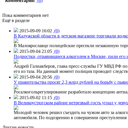
Комментарии:
(0)
Пока комментариев нет
Ещё в разделе
2015-09-09 16:02
(0)
В Калужской области в детском магазине торговали водк
В Малоярославце полицейские пресекли незаконную торг
2015-09-04 21:05
(0)
Подростки, отравившиеся алкоголем в Москве, пили его и
Андрей Галиакберов, глава пресс-службы ГУ МВД РФ по 
его из таза. На данный момент полиция проводит следств
2015-09-04 20:56
(0)
У правительства просят 2,3 млрд рублей на борьбу с пьян
Росалкогольрегулирование разработало концепцию антиа
2015-09-02 11:15
(0)
В Великоустюгском районе нетрезвый гость угнал у дев
Молодой человек решил съездить на чужом авто за алко
автомобиля. По подозрению в совершении преступления 
Другие новости