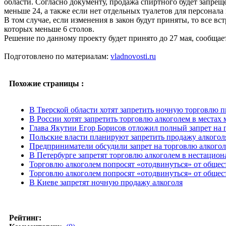
области. Согласно документу, продажа спиртного будет запреще
меньше 24, а также если нет отдельных туалетов для персонала
В том случае, если изменения в закон будут приняты, то все в
которых меньше 6 столов.
Решение по данному проекту будет принято до 27 мая, сообщ
Подготовлено по материалам:
vladnovosti.ru
Похожие страницы :
В Тверской области хотят запретить ночную торговлю 
В России хотят запретить торговлю алкоголем в местах
Глава Якутии Егор Борисов отложил полный запрет на 
Польские власти планируют запретить продажу алкогол
Предприниматели обсудили запрет на торговлю алкого
В Петербурге запретят торговлю алкоголем в нестацион
Торговлю алкоголем попросят «отодвинуться» от общес
Торговлю алкоголем попросят «отодвинуться» от общес
В Киеве запретят ночную продажу алкоголя
Рейтинг: