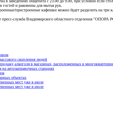
на в заведениях общепита с 23.00 до 9.00, при условии если сто
 и гостей и раковины для мытья рук.
строенные/пристроенные кафешки можно будет разделить на три к
ает пресс-служба Владимирского областного отделения "ОПОРА
пивом
 массового скопления людей
продажу алкоголя в магазинах, расположенных в многоквартирн
я на автозаправочных станциях
лем
арных объектах
твенных мест уже в июле
твенных мест уже в июле