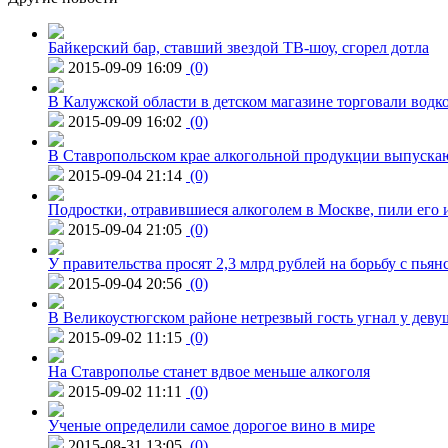
Байкерский бар, ставший звездой ТВ-шоу, сгорел дотла
2015-09-09 16:09
(0)
В Калужской области в детском магазине торговали водк
2015-09-09 16:02
(0)
В Ставропольском крае алкогольной продукции выпуска
2015-09-04 21:14
(0)
Подростки, отравившиеся алкоголем в Москве, пили его и
2015-09-04 21:05
(0)
У правительства просят 2,3 млрд рублей на борьбу с пьян
2015-09-04 20:56
(0)
В Великоустюгском районе нетрезвый гость угнал у дев
2015-09-02 11:15
(0)
На Ставрополье станет вдвое меньше алкоголя
2015-09-02 11:11
(0)
Ученые определили самое дорогое вино в мире
2015-08-31 13:05
(0)