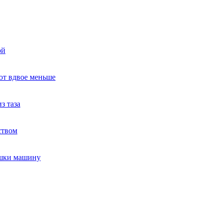
ой
ют вдвое меньше
з таза
ством
ушки машину