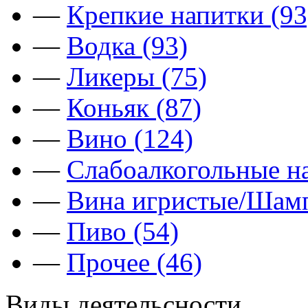
—
Крепкие напитки (93
—
Водка (93)
—
Ликеры (75)
—
Коньяк (87)
—
Вино (124)
—
Слабоалкогольные на
—
Вина игристые/Шамп
—
Пиво (54)
—
Прочее (46)
Виды деятельсности