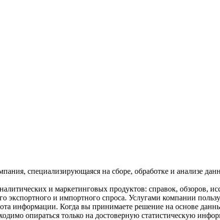
ания, специализирующаяся на сборе, обработке и анализе данны
литических и маркетинговых продуктов: справок, обзоров, исс
его экспортного и импортного спроса. Услугами компании польз
лнота информации. Когда вы принимаете решение на основе данных
одимо опираться только на достоверную статистическую информ