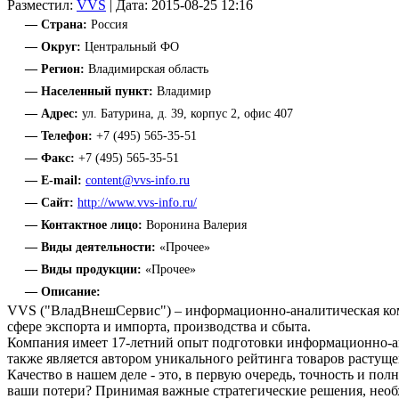
Разместил:
VVS
| Дата: 2015-08-25 12:16
— Страна:
Россия
— Округ:
Центральный ФО
— Регион:
Владимирская область
— Населенный пункт:
Владимир
— Адрес:
ул. Батурина, д. 39, корпус 2, офис 407
— Телефон:
+7 (495) 565-35-51
— Факс:
+7 (495) 565-35-51
— E-mail:
content@vvs-info.ru
— Сайт:
http://www.vvs-info.ru/
— Контактное лицо:
Воронина Валерия
— Виды деятельности:
«Прочее»
— Виды продукции:
«Прочее»
— Описание:
VVS ("ВладВнешСервис") – информационно-аналитическая комп
сфере экспорта и импорта, производства и сбыта.
Компания имеет 17-летний опыт подготовки информационно-ана
также является автором уникального рейтинга товаров растущ
Качество в нашем деле - это, в первую очередь, точность и по
ваши потери? Принимая важные стратегические решения, необх