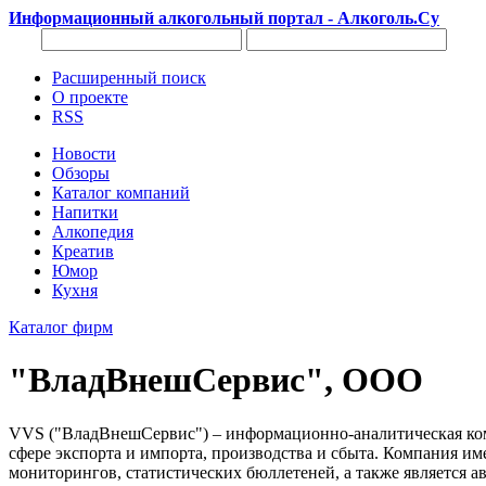
Информационный алкогольный портал - Алкоголь.Су
Расширенный поиск
О проекте
RSS
Новости
Обзоры
Каталог компаний
Напитки
Алкопедия
Креатив
Юмор
Кухня
Каталог фирм
"ВладВнешСервис", ООО
VVS ("ВладВнешСервис") – информационно-аналитическая комп
сфере экспорта и импорта, производства и сбыта. Компания и
мониторингов, статистических бюллетеней, а также является а