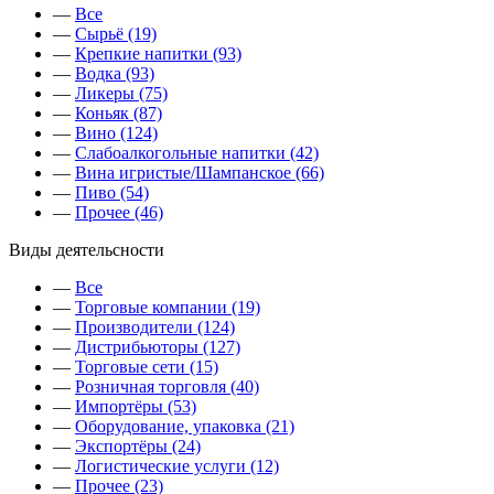
—
Все
—
Сырьё (19)
—
Крепкие напитки (93)
—
Водка (93)
—
Ликеры (75)
—
Коньяк (87)
—
Вино (124)
—
Слабоалкогольные напитки (42)
—
Вина игристые/Шампанское (66)
—
Пиво (54)
—
Прочее (46)
Виды деятельсности
—
Все
—
Торговые компании (19)
—
Производители (124)
—
Дистрибьюторы (127)
—
Торговые сети (15)
—
Розничная торговля (40)
—
Импортёры (53)
—
Оборудование, упаковка (21)
—
Экспортёры (24)
—
Логистические услуги (12)
—
Прочее (23)