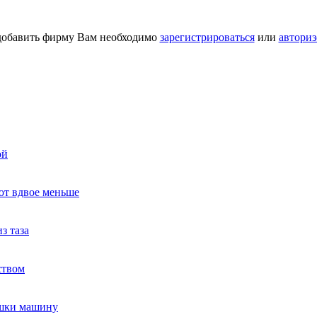
добавить фирму Вам необходимо
зарегистрироваться
или
авториз
ой
ют вдвое меньше
з таза
ством
ушки машину