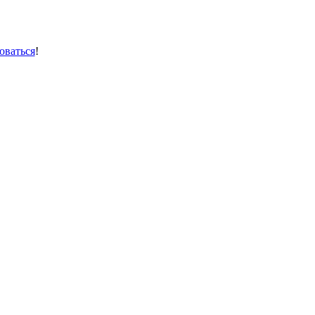
оваться
!