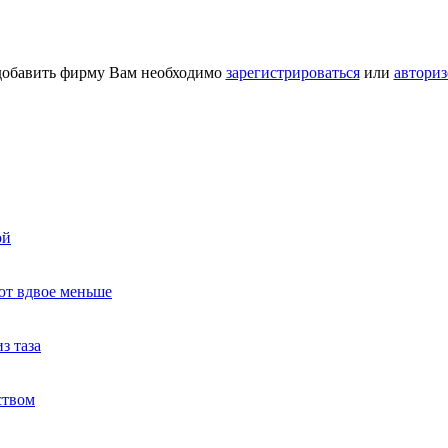
добавить фирму Вам необходимо
зарегистрироваться
или
авториз
ой
ют вдвое меньше
з таза
ством