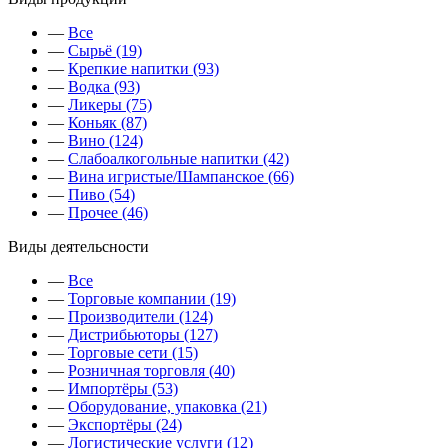
—
Все
—
Сырьё (19)
—
Крепкие напитки (93)
—
Водка (93)
—
Ликеры (75)
—
Коньяк (87)
—
Вино (124)
—
Слабоалкогольные напитки (42)
—
Вина игристые/Шампанское (66)
—
Пиво (54)
—
Прочее (46)
Виды деятельсности
—
Все
—
Торговые компании (19)
—
Производители (124)
—
Дистрибьюторы (127)
—
Торговые сети (15)
—
Розничная торговля (40)
—
Импортёры (53)
—
Оборудование, упаковка (21)
—
Экспортёры (24)
—
Логистические услуги (12)