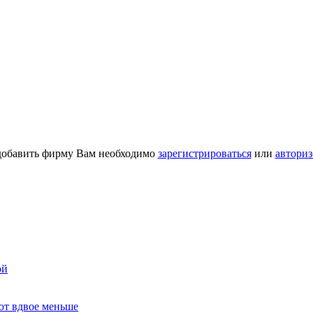
добавить фирму Вам необходимо
зарегистрироваться
или
авториз
ой
ют вдвое меньше