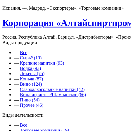
Испания, ---, Мадрид. «Экспортёры», «Торговые компании»
Корпорация «Алтайспиртпро
Россия, Республика Алтай, Барнаул. «Дистрибьюторы», «Прои
Виды продукции
—
Все
—
Сырьё (19)
—
Крепкие напитки (93)
—
Водка (93)
—
Ликеры (75)
—
Коньяк (87)
—
Вино (124)
—
Слабоалкогольные напитки (42)
—
Вина игристые/Шампанское (66)
—
Пиво (54)
—
Прочее (46)
Виды деятельсности
—
Все
—
Торговые компании (19)