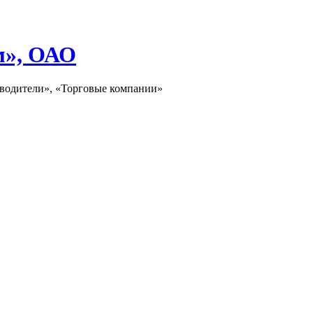
м», ОАО
зводители», «Торговые компании»