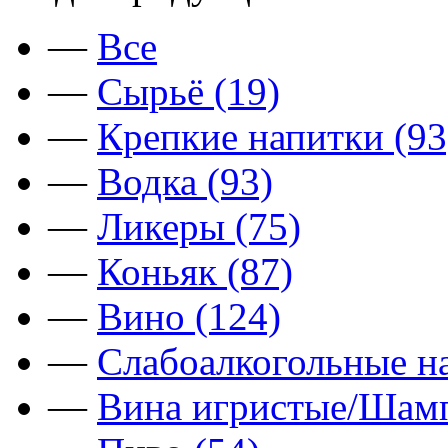
—
Все
—
Сырьё (19)
—
Крепкие напитки (93
—
Водка (93)
—
Ликеры (75)
—
Коньяк (87)
—
Вино (124)
—
Слабоалкогольные на
—
Вина игристые/Шамп