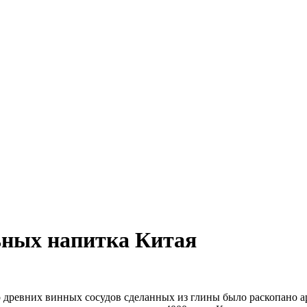
ьных напитка Китая
о древних винных сосудов сделанных из глины было раскопано 