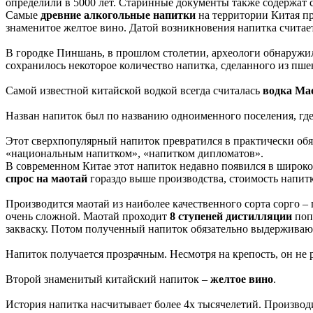
определили в 5000 лет. Старинные документы также содержат с
Самые
древние алкогольные напитки
на территории Китая пр
знаменитое желтое вино. Датой возникновения напитка считаетс
В городке Пиншань, в прошлом столетии, археологи обнаружил
сохранилось некоторое количество напитка, сделанного из пше
Самой известной китайской водкой всегда считалась
водка Ма
Назван напиток был по названию одноименного поселения, где
Этот сверхпопулярный напиток превратился в практически обя
«национальным напитком», «напитком дипломатов».
В современном Китае этот напиток недавно появился в широко
спрос на маотай
гораздо выше производства, стоимость напитк
Производится маотай из наиболее качественного сорта сорго –
очень сложной. Маотай проходит
8 ступеней дистилляции
поп
закваску. Потом полученный напиток обязательно выдерживают
Напиток получается прозрачным. Несмотря на крепость, он не р
Второй знаменитый китайский напиток –
желтое вино
.
История напитка насчитывает более 4х тысячелетий. Производи