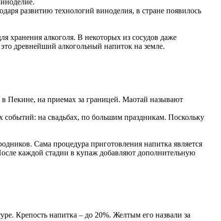
виноделие.
одаря развитию технологий виноделия, в стране появилось
я хранения алкоголя. В некоторых из сосудов даже
о это древнейший алкогольный напиток на земле.
 в Пекине, на приемах за границей. Маотай называют
х событий: на свадьбах, по большим праздникам. Поскольку
 родников. Сама процедура приготовления напитка является
 После каждой стадии в купаж добавляют дополнительную
уре. Крепость напитка – до 20%. Желтым его назвали за