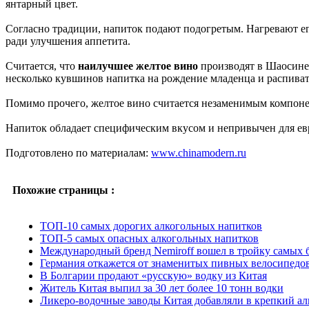
янтарный цвет.
Согласно традиции, напиток подают подогретым. Нагревают е
ради улучшения аппетита.
Считается, что
наилучшее желтое вино
производят в Шаосине.
несколько кувшинов напитка на рождение младенца и распивать
Помимо прочего, желтое вино считается незаменимым компоне
Напиток обладает специфическим вкусом и непривычен для ев
Подготовлено по материалам:
www.chinamodern.ru
Похожие страницы :
ТОП-10 самых дорогих алкогольных напитков
ТОП-5 самых опасных алкогольных напитков
Международный бренд Nemiroff вошел в тройку самых
Германия откажется от знаменитых пивных велосипедо
В Болгарии продают «русскую» водку из Китая
Житель Китая выпил за 30 лет более 10 тонн водки
Ликеро-водочные заводы Китая добавляли в крепкий ал