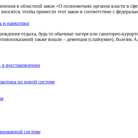
енения в областной закон «О полномочиях органов власти в сфе
носятся, чтобы привести этот закон в соответствие с федераль
ь и наркотики
реждения отдыха, будь то обычные лагеря или санаторно-курортн
отивопоказаний также вошли – деменция (слабоумие), болезнь 
, в восстановлении
аркотики по новой системе
ля
зированной системе