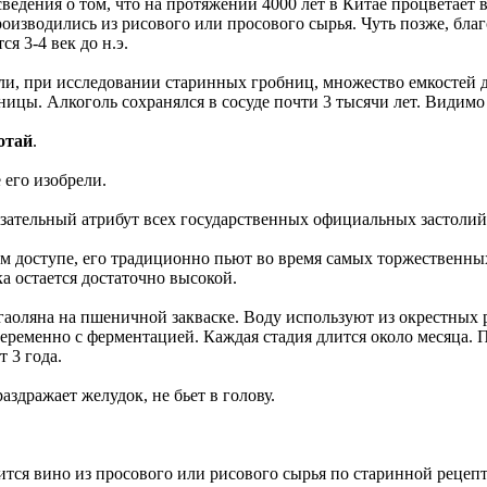
ведения о том, что на протяжении 4000 лет в Китае процветает 
оизводились из рисового или просового сырья. Чуть позже, благ
я 3-4 век до н.э.
и, при исследовании старинных гробниц, множество емкостей дл
ницы. Алкоголь сохранялся в сосуде почти 3 тысячи лет. Видим
отай
.
 его изобрели.
зательный атрибут всех государственных официальных застолий
м доступе, его традиционно пьют во время самых торжественны
а остается достаточно высокой.
 гаоляна на пшеничной закваске. Воду используют из окрестных
еременно с ферментацией. Каждая стадия длится около месяца.
 3 года.
аздражает желудок, не бьет в голову.
тся вино из просового или рисового сырья по старинной рецепт