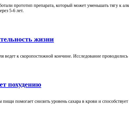
тали прототип препарата, который может уменьшать тягу к алко
рез 5-6 лет.
ительность жизни
ля ведет к скоропостижной кончине. Исследование проводились 
ует похудению
м пищи помогает снизить уровень сахара в крови и способству