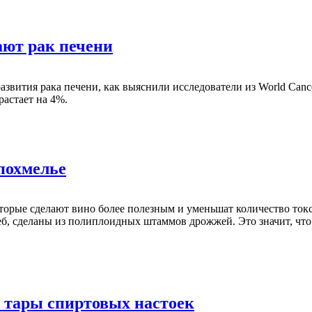
ают рак печени
звития рака печени, как выяснили исследователи из World Cance
растает на 4%.
похмелье
торые сделают вино более полезным и уменьшат количество то
б, сделаны из полиплоидных штаммов дрожжей. Это значит, что 
 тары спиртовых настоек