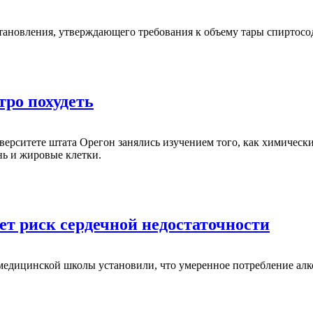
тановления, утверждающего требования к объему тары спиртосо
тро похудеть
ерситете штата Орегон занялись изучением того, как химически
нь и жировые клетки.
ет риск сердечной недостаточности
 медицинской школы установили, что умеренное потребление алк