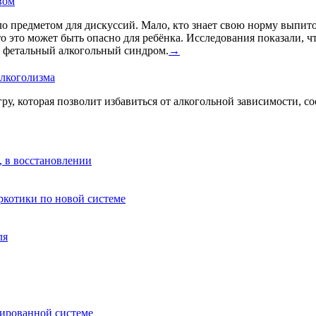
вом
о предметом для дискуссий. Мало, кто знает свою норму выпито
что это может быть опасно для ребёнка. Исследования показали, 
я фетальный алкогольный синдром.
→
алкоголизма
у, которая позволит избавиться от алкогольной зависимости, 
, в восстановлении
аркотики по новой системе
ля
зированной системе