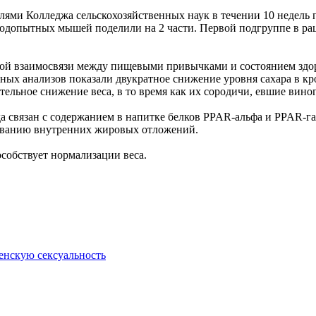
елями Колледжа сельскохозяйственных наук в течении 10 недел
одопытных мышей поделили на 2 части. Первой подгруппе в рац
ной взаимосвязи между пищевыми привычками и состоянием здор
ных анализов показали двукратное снижение уровня сахара в кр
ельное снижение веса, в то время как их сородичи, евшие вино
да связан с содержанием в напитке белков PPAR-альфа и PPAR-г
зованию внутренних жировых отложений.
особствует нормализации веса.
енскую сексуальность