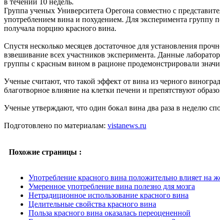
в течении 10 недель.
Группа ученых Университета Орегона совместно с представит
употреблением вина и похудением. Для эксперимента группу п
получала порцию красного вина.
Спустя несколько месяцев достаточное для установления проч
взвешивание всех участников эксперимента. Данные лаборатор
группы с красным вином в рационе продемонстрировали значит
Ученые считают, что такой эффект от вина из черного виногра
благотворное влияние на клетки печени и препятствуют обра
Ученые утверждают, что один бокал вина два раза в неделю сп
Подготовлено по материалам:
vistanews.ru
Похожие страницы :
Употребление красного вина положительно влияет на ж
Умеренное употребление вина полезно для мозга
Нетрадиционное использование красного вина
Целительные свойства красного вина
Польза красного вина оказалась переоцененной