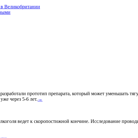
 в Великобритании
ивыми
азработали прототип препарата, который может уменьшать тягу к
уже через 5-6 лет.
→
лкоголя ведет к скоропостижной кончине. Исследование провод