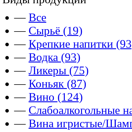
—
Все
—
Сырьё (19)
—
Крепкие напитки (93
—
Водка (93)
—
Ликеры (75)
—
Коньяк (87)
—
Вино (124)
—
Слабоалкогольные на
—
Вина игристые/Шамп