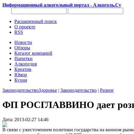
Информационный алкогольный портал - Алкоголь.Су
Расширенный поиск
О проекте
RSS
Новости
Обзоры
Каталог компаний
Напитки
Алкопедия
Креатив
Юмор
Кухня
Законодательство
Здоровье
|
Законодательство
|
Разное
ФП РОСГЛАВВИНО дает розниц
Дата: 2013-02-27 14:46
В связи с ужесточением политики государства на винном рынк