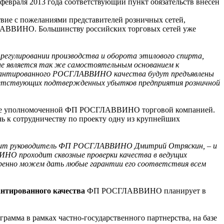
февраля 2013 года соответствующий пункт обязательств внесен
вие с пожеланиями представителей розничных сетей,
ЛАВВИНО. Большинству российских торговых сетей уже
 регулировании производства и оборота этилового спирта,
ние является так же самостоятельным основанием к
 гарантированного РОСГЛАВВИНО качества будут предъявлены
ветствующих подтвержденных убытков предприятия розничной
мые уполномоченной ФП РОСГЛАВВИНО торговой компанией.
 к сотрудничеству по проекту одну из крупнейших
оворит руководитель ФП РОСГЛАВВИНО Дмитрий Отряскин, – и
ИНО проходит сквозные проверки качества в ведущих
еренно можем дать любые гарантии его соответствия всем
нтированного качества
ФП РОСГЛАВВИНО планирует в
грамма в рамках частно-государственного партнерства, на базе