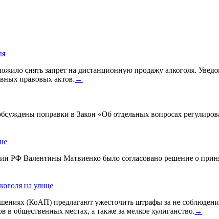
ля
жило снять запрет на дистанционную продажу алкоголя. Уведом
вных правовых актов.
→
 обсуждены поправки в Закон «Об отдельных вопросах регулиро
ине
ации РФ Валентины Матвиенко было согласовано решение о прин
коголя на улице
ениях (КоАП) предлагают ужесточить штрафы за не соблюдения
в в общественных местах, а также за мелкое хулиганство.
→