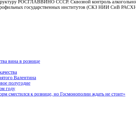
 структуру РОСГЛАВВИНО СССР. Сквозной контроль алкогольно
профильных государственных институтов (СКЗ НИИ СиВ РАСХН 
ва вина в рознице
ачества
вятого Валентина
рвое полугодие
ом году
 сместился к рознице, но Госмонополии ждать не стоит»