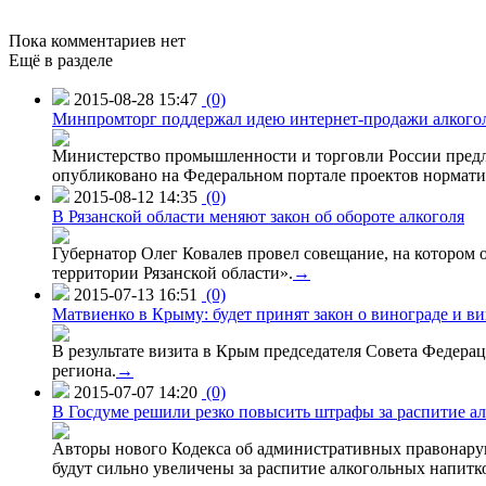
Пока комментариев нет
Ещё в разделе
2015-08-28 15:47
(0)
Минпромторг поддержал идею интернет-продажи алкого
Министерство промышленности и торговли России предло
опубликовано на Федеральном портале проектов нормати
2015-08-12 14:35
(0)
В Рязанской области меняют закон об обороте алкоголя
Губернатор Олег Ковалев провел совещание, на котором
территории Рязанской области».
→
2015-07-13 16:51
(0)
Матвиенко в Крыму: будет принят закон о винограде и в
В результате визита в Крым председателя Совета Федер
региона.
→
2015-07-07 14:20
(0)
В Госдуме решили резко повысить штрафы за распитие ал
Авторы нового Кодекса об административных правонаруш
будут сильно увеличены за распитие алкогольных напитко