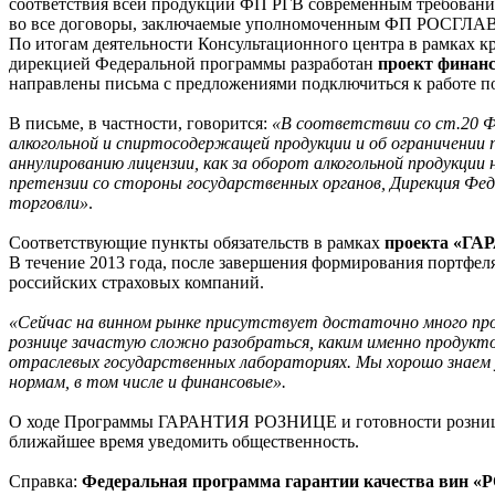
соответствия всей продукции ФП РГВ современным требованиям
во все договоры, заключаемые уполномоченным ФП РОСГЛА
По итогам деятельности Консультационного центра в рамках 
дирекцией Федеральной программы разработан
проект финанс
направлены письма с предложениями подключиться к работе по
В письме, в частности, говорится:
«В соответствии со ст.20 Ф
алкогольной и спиртосодержащей продукции и об ограничении 
аннулированию лицензии, как за оборот алкогольной продук
претензии со стороны государственных органов, Дирекция 
торговли»
.
Соответствующие пункты обязательств в рамках
проекта «Г
В течение 2013 года, после завершения формирования портфе
российских страховых компаний.
«Сейчас на винном рынке присутствует достаточно много п
рознице зачастую сложно разобраться, каким именно продукт
отраслевых государственных лабораториях. Мы хорошо знаем 
нормам, в том числе и финансовые».
О ходе Программы ГАРАНТИЯ РОЗНИЦЕ и готовности розниц
ближайшее время уведомить общественность.
Справка:
Федеральная программа гарантии качества вин