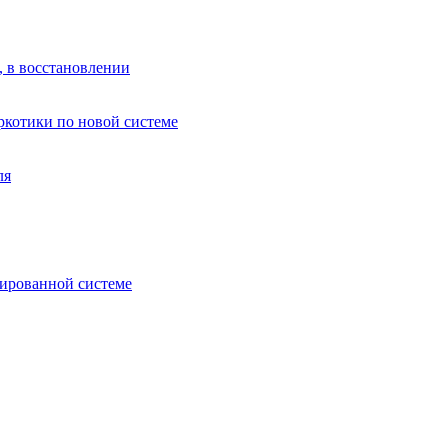
, в восстановлении
аркотики по новой системе
ля
зированной системе