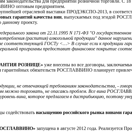
 законодательства для предприятий розничной торговли. С 18 
ВВИНО оптовым предприятием.
крупнейшей отраслевой выставки ПРОДЭКСПО-2013, в соответст
овых гарантий качества вин
, выпускаемых под эгидой РОСГ
 данному проекту.
едерального закона от 22.11.1995 N 171-ФЗ "О государственном
потребления (распития) алкогольной продукции" данное наруше
ции не соответствующей ГОСТу <…> В случае если к продукции
Федеральной программы предоставит финансовое покрытие соот
АРАНТИЯ РОЗНИЦЕ»
уже внесены во все договоры, заключае
ля гарантийных обязательств РОСГЛАВВИНО планирует привлечь
родукции, не отвечающей требованиям законодательства, - г
ом можно торговать, не опасаясь проблем. Все вина РОСГЛАВВ
уровень вина, которое предлагаем в дистрибьюцию, поэтому ув
ы содействовать
насыщению российского рынка винами гара
 «РОСГЛАВВИНО»
запущена в августе 2012 года. Реализуется Про