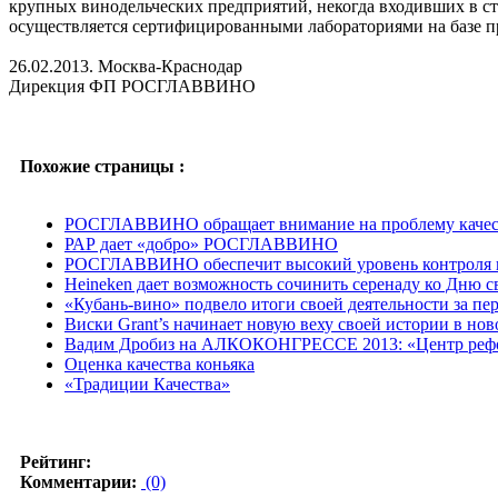
крупных винодельческих предприятий, некогда входивших в
осуществляется сертифицированными лабораториями на базе 
26.02.2013. Москва-Краснодар
Дирекция ФП РОСГЛАВВИНО
Похожие страницы :
РОСГЛАВВИНО обращает внимание на проблему качест
РАР дает «добро» РОСГЛАВВИНО
РОСГЛАВВИНО обеспечит высокий уровень контроля к
Heineken дает возможность сочинить серенаду ко Дню с
«Кубань-вино» подвело итоги своей деятельности за пе
Виски Grant’s начинает новую веху своей истории в нов
Вадим Дробиз на АЛКОКОНГРЕССЕ 2013: «Центр реформ
Оценка качества коньяка
«Традиции Качества»
Рейтинг:
Комментарии:
(0)