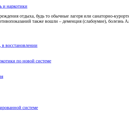
ь и наркотики
реждения отдыха, будь то обычные лагеря или санаторно-курортн
отивопоказаний также вошли – деменция (слабоумие), болезнь 
, в восстановлении
аркотики по новой системе
ля
зированной системе