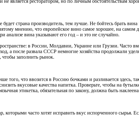
 не является ресторатором, но по личным обстоятельствам хорош
е будет страна производитель, тем лучше. Не бойтесь брать вин
ому мнению, что европейское вино самое хорошее, на самом дел
и анализе вина указывают его год – и это не случайно.
 пространстве: в России, Молдавии, Украине или Грузии. Часто
ход, а после развала СССР немногие хозяйства продолжали удел
, чтобы заполнить рынок.
чше того, что ввозится в Россию бочками и разливается здесь, 
снизить вкусовые качества напитка. Проверьте, чтобы на бутылк
оязычная этикетка, обязательная по закону, должна быть наклеен
ар, которыми часто хотят исправить вкус испорченного сырья. Е