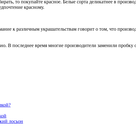
бирать, то покупайте красное. Белые сорта деликатнее в произв
едпочтение красному.
мание к различным украшательствам говорит о том, что произв
ьно. В последнее время многие производители заменили пробку 
лкой?
кой
ский лосьон