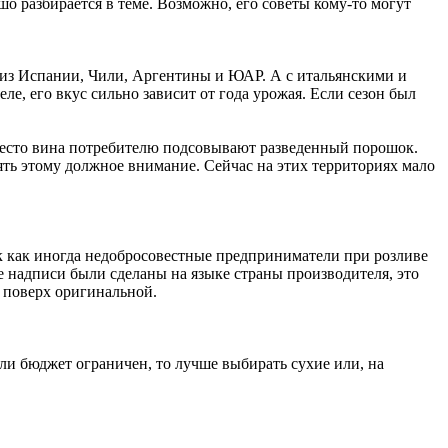
о разбирается в теме. Возможно, его советы кому-то могут
а из Испании, Чили, Аргентины и ЮАР. А с итальянскими и
е, его вкус сильно зависит от года урожая. Если сезон был
 вместо вина потребителю подсовывают разведенный порошок.
ять этому должное внимание. Сейчас на этих территориях мало
так как иногда недобросовестные предприниматели при розливе
е надписи были сделаны на языке страны производителя, это
а поверх оригинальной.
сли бюджет ограничен, то лучше выбирать сухие или, на