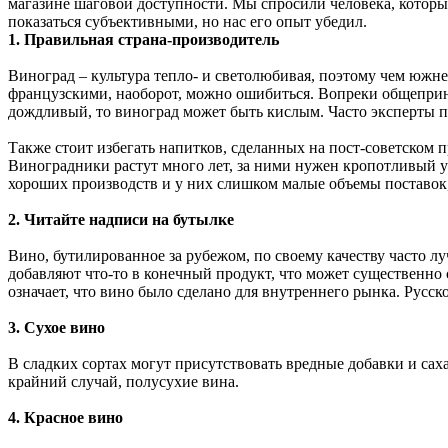
магазине шаговой доступности. Мы спросили человека, который
показаться субъективными, но нас его опыт убедил.
1. Правильная страна-производитель
Виноград – культура тепло- и светолюбивая, поэтому чем южне
французскими, наоборот, можно ошибиться. Вопреки общепринят
дождливый, то виноград может быть кислым. Часто эксперты пр
Также стоит избегать напитков, сделанных на пост-советском
Виноградники растут много лет, за ними нужен кропотливый у
хороших производств и у них слишком малые объемы поставок
2. Читайте надписи на бутылке
Вино, бутилированное за рубежом, по своему качеству часто лу
добавляют что-то в конечный продукт, что может существенно 
означает, что вино было сделано для внутреннего рынка. Русск
3. Сухое вино
В сладких сортах могут присутствовать вредные добавки и сах
крайний случай, полусухие вина.
4. Красное вино