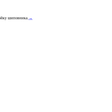
тойку шиповника.
→