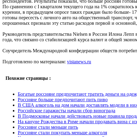
респондентов. Результаты показали, что больше россиян готов
По сравнению с I кварталом текущего года на 1% сократилось 
курении, в предыдущем опросе таких граждан было больше- 17%
готовы пересесть с личного авто на общественный транспорт, 
опрошенных признали эту статью расходов первой и основной,
Руководитель представительства Nielsen в России Илона Лепп 
года, что связано со стабилизацией курса валют и общей эконо
Соучредитель Международной конфедерации обществ потребите
Подготовлено по материалам:
vistanews.ru
Похожие страницы :
Богатые россияне предпочитают тратить деньги на одеж
Россияне больше предпочитают пить пиво
В США алкоголь на дом начали доставлять модели в ни
Российские гаражисты начали сбор винограда
В Подмосковье начали действовать новые правила про
На кануне Рождества в Риме начали продавать вина с и
Россияне стали меньше пить
Россияне стали покупать меньше алкоголя