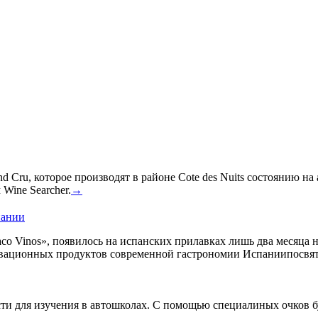
 Cru, которое производят в районе Cote des Nuits состоянию на
Wine Searcher.
→
пании
co Vinos», появилось на испанских прилавках лишь два месяца 
овационных продуктов современной гастрономии Испаниипосвят
сти для изучения в автошколах. С помощью специалиных очков б