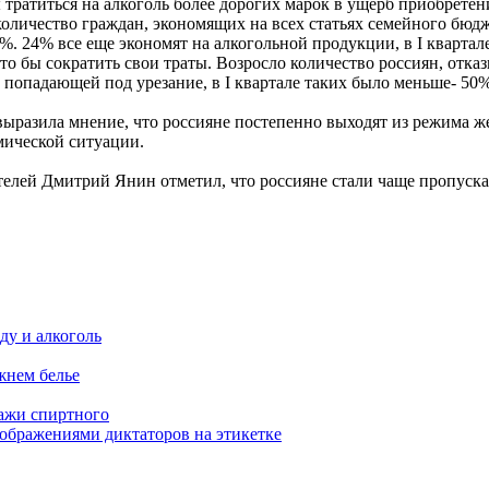
ы тратиться на алкоголь более дорогих марок в ущерб приобрете
количество граждан, экономящих на всех статьях семейного бюд
. 24% все еще экономят на алкогольной продукции, в I квартал
что бы сократить свои траты. Возросло количество россиян, от
 попадающей под урезание, в I квартале таких было меньше- 50%
выразила мнение, что россияне постепенно выходят из режима ж
мической ситуации.
лей Дмитрий Янин отметил, что россияне стали чаще пропуска
ду и алкоголь
жнем белье
дажи спиртного
зображениями диктаторов на этикетке