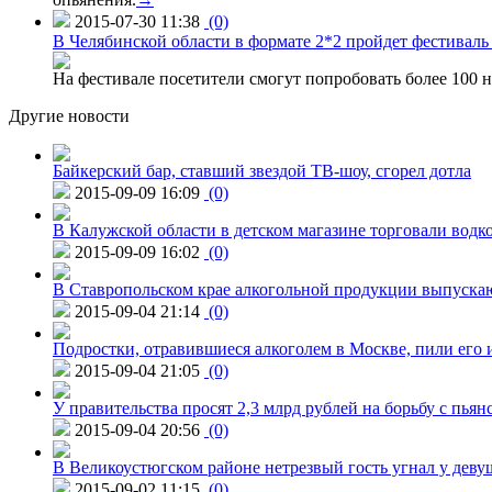
2015-07-30 11:38
(0)
В Челябинской области в формате 2*2 пройдет фестивал
На фестивале посетители смогут попробовать более 100 н
Другие новости
Байкерский бар, ставший звездой ТВ-шоу, сгорел дотла
2015-09-09 16:09
(0)
В Калужской области в детском магазине торговали водк
2015-09-09 16:02
(0)
В Ставропольском крае алкогольной продукции выпуска
2015-09-04 21:14
(0)
Подростки, отравившиеся алкоголем в Москве, пили его и
2015-09-04 21:05
(0)
У правительства просят 2,3 млрд рублей на борьбу с пьян
2015-09-04 20:56
(0)
В Великоустюгском районе нетрезвый гость угнал у дев
2015-09-02 11:15
(0)