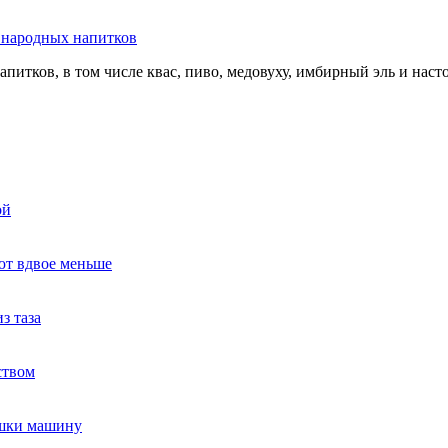
ь народных напитков
апитков, в том числе квас, пиво, медовуху, имбирный эль и нас
ой
ют вдвое меньше
з таза
ством
ушки машину